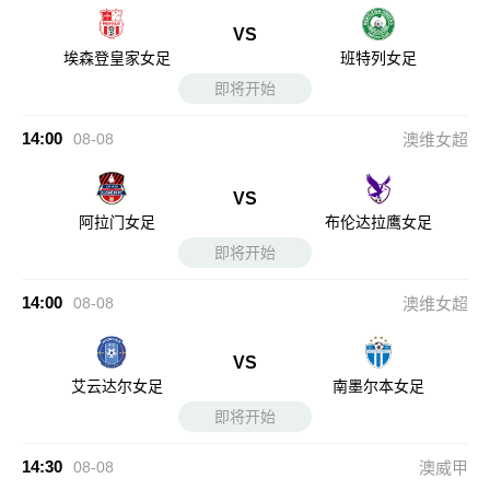
VS
埃森登皇家女足
班特列女足
即将开始
14:00
08-08
澳维女超
VS
阿拉门女足
布伦达拉鹰女足
即将开始
14:00
08-08
澳维女超
VS
艾云达尔女足
南墨尔本女足
即将开始
14:30
08-08
澳威甲