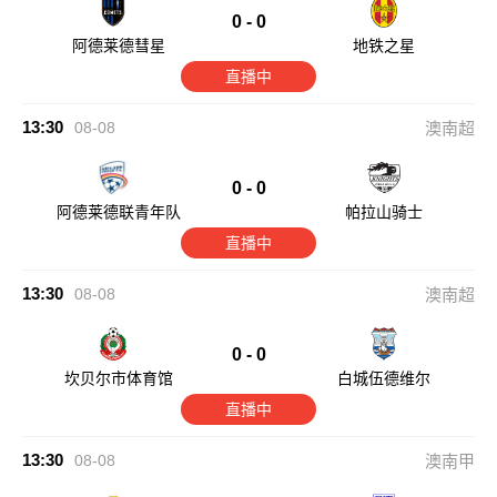
0 - 0
阿德莱德彗星
地铁之星
直播中
13:30
08-08
澳南超
0 - 0
阿德莱德联青年队
帕拉山骑士
直播中
13:30
08-08
澳南超
0 - 0
坎贝尔市体育馆
白城伍德维尔
直播中
13:30
08-08
澳南甲