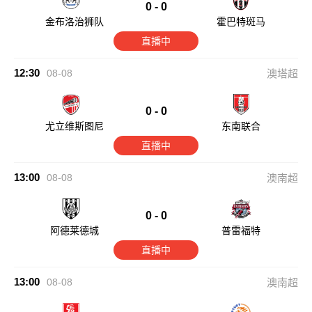
0 - 0
金布洛治狮队
霍巴特斑马
直播中
12:30
08-08
澳塔超
0 - 0
尤立维斯图尼
东南联合
直播中
13:00
08-08
澳南超
0 - 0
阿德莱德城
普雷福特
直播中
13:00
08-08
澳南超