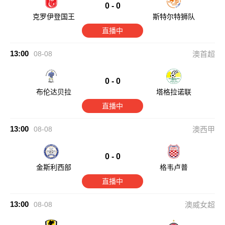
0 - 0
克罗伊登国王
斯特尔特狮队
直播中
13:00
08-08
澳首超
0 - 0
布伦达贝拉
塔格拉诺联
直播中
13:00
08-08
澳西甲
0 - 0
金斯利西部
格韦卢普
直播中
13:00
08-08
澳威女超