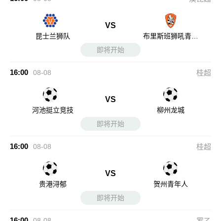
VS
昆士兰狮队
布里斯班狮吼青年
队
即将开始
16:00
08-08
桂超
VS
河池挺立竞技
柳州龙城
即将开始
16:00
08-08
桂超
VS
贵港浔郁
贺州青年人
即将开始
16:00
08-08
罗乙