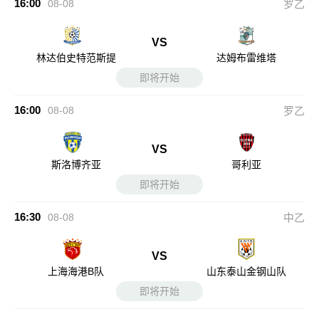
16:00
08-08
罗乙
VS
林达伯史特范斯提
达姆布雷维塔
即将开始
16:00
08-08
罗乙
VS
斯洛博齐亚
哥利亚
即将开始
16:30
08-08
中乙
VS
上海海港B队
山东泰山金钢山队
即将开始