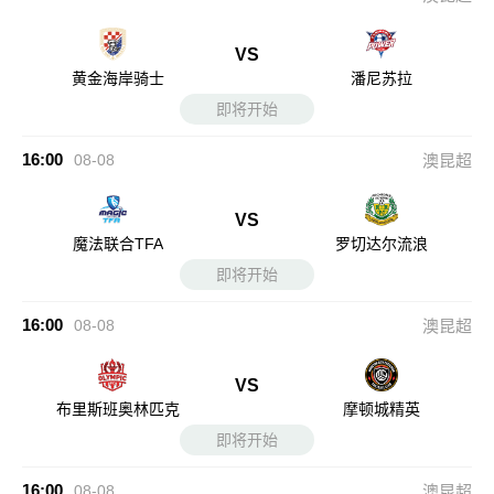
VS
黄金海岸骑士
潘尼苏拉
即将开始
16:00
08-08
澳昆超
VS
魔法联合TFA
罗切达尔流浪
即将开始
16:00
08-08
澳昆超
VS
布里斯班奥林匹克
摩顿城精英
即将开始
16:00
08-08
澳昆超