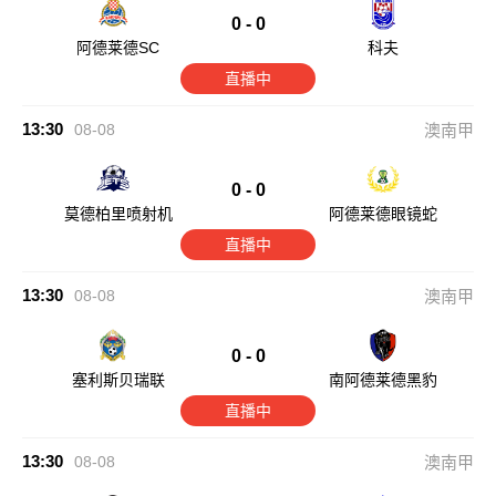
0 - 0
阿德莱德SC
科夫
直播中
13:30
08-08
澳南甲
0 - 0
莫德柏里喷射机
阿德莱德眼镜蛇
直播中
13:30
08-08
澳南甲
0 - 0
塞利斯贝瑞联
南阿德莱德黑豹
直播中
13:30
08-08
澳南甲