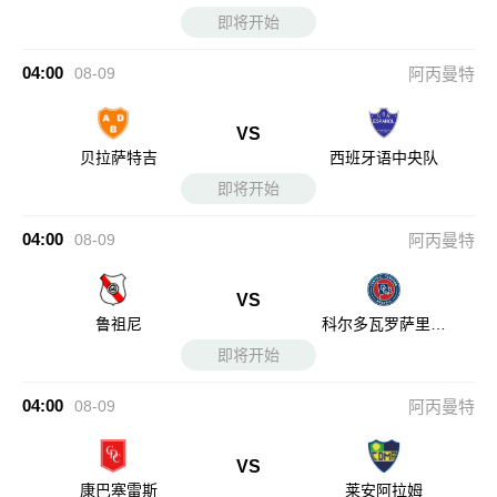
即将开始
04:00
08-09
阿丙曼特
VS
贝拉萨特吉
西班牙语中央队
即将开始
04:00
08-09
阿丙曼特
VS
鲁祖尼
科尔多瓦罗萨里奥
中央队
即将开始
04:00
08-09
阿丙曼特
VS
康巴塞雷斯
莱安阿拉姆