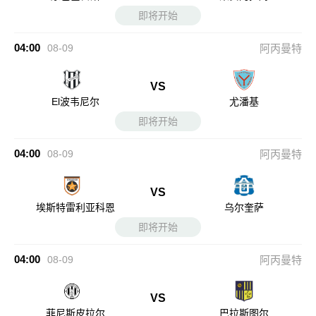
即将开始
04:00
08-09
阿丙曼特
VS
El波韦尼尔
尤潘基
即将开始
04:00
08-09
阿丙曼特
VS
埃斯特雷利亚科恩
乌尔奎萨
即将开始
04:00
08-09
阿丙曼特
VS
菲尼斯皮拉尔
巴拉斯图尔