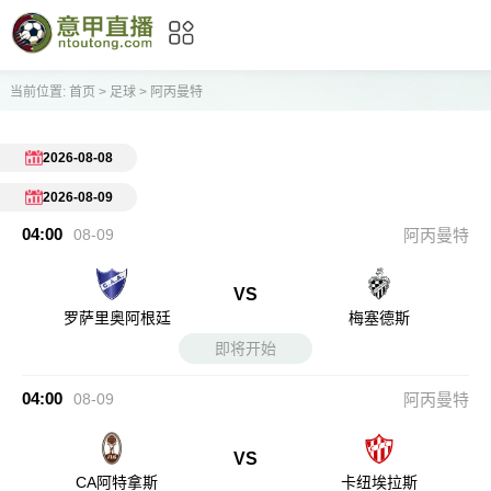
当前位置:
首页
>
足球
>
阿丙曼特
2026-08-08
2026-08-09
04:00
08-09
阿丙曼特
VS
罗萨里奥阿根廷
梅塞德斯
即将开始
04:00
08-09
阿丙曼特
VS
CA阿特拿斯
卡纽埃拉斯