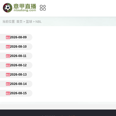
当前位置:
首页
>
篮球
>
NBL
2026-08-09
2026-08-10
2026-08-11
2026-08-12
2026-08-13
2026-08-14
2026-08-15