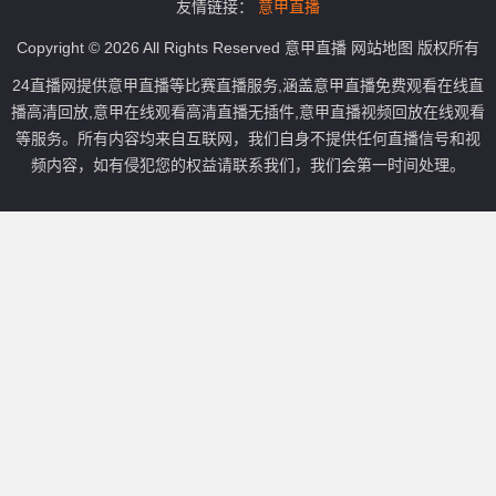
友情链接：
意甲直播
Copyright © 2026 All Rights Reserved
意甲直播
网站地图
版权所有
24直播网提供意甲直播等比赛直播服务,涵盖意甲直播免费观看在线直
播高清回放,意甲在线观看高清直播无插件,意甲直播视频回放在线观看
等服务。所有内容均来自互联网，我们自身不提供任何直播信号和视
频内容，如有侵犯您的权益请联系我们，我们会第一时间处理。