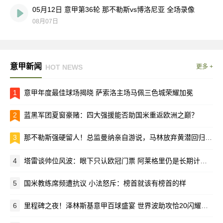
05月12日 意甲第36轮 那不勒斯vs博洛尼亚 全场录像
08月07日
意甲新闻
HOT NEWS
更多 +
1
意甲年度最佳球场揭晓 萨索洛主场马佩三色城荣耀加冕
2
蓝黑军团夏窗豪赌：四大强援能否助国米重返欧洲之巅？
3
那不勒斯强硬留人！总监曼纳亲自游说，马林放弃黄潜回归母队
4
塔雷谈帅位风波：眼下只认欧冠门票 阿莱格里仍是长期计划核心
5
国米教练席频遭抗议 小法怒斥：榜首就该有榜首的样
6
里程碑之夜！泽林斯基意甲百球盛宴 世界波助攻恰20闪耀梅阿查