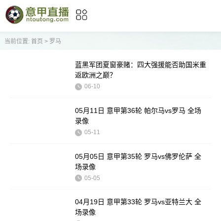
当前位置:
首页
>
罗马
蓝黑军团夏窗豪赌：四大强援能否助国米重
返欧洲之巅？
06-10
05月11日 意甲第36轮 帕尔马vs罗马 全场
录像
05-11
05月05日 意甲第35轮 罗马vs佛罗伦萨 全
场录像
05-05
04月19日 意甲第33轮 罗马vs亚特兰大 全
场录像