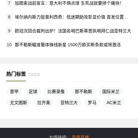
7
加图索战前宣言：意大利不惧点球 生死战就要拼个痛快！
8
埃尔纳内斯力挺普利西奇：低迷期助攻彰显价值 首发位置该留给他
9
欧冠次回合裁判出炉！法国名哨巴斯蒂恩执哨拜仁战亚特兰大
10
那不勒斯瞄准葡体锋线新星 1500万欧买断条款或将激活
热门标签
TAGS
意甲
足球
比赛录像
那不勒斯
国际米兰
尤文图斯
拉齐奥
亚特兰大
罗马
AC米兰
友情链接：
意甲直播