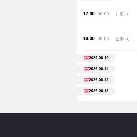
17:00
08-09
日职联
18:00
08-09
日职联
2026-08-10
2026-08-11
2026-08-12
2026-08-13