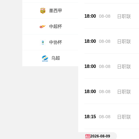
墨西甲
18:00
08-08
日职联
中超杯
18:00
08-08
日职联
中协杯
乌超
18:00
08-08
日职联
18:00
08-08
日职联
18:15
08-08
日职联
2026-08-09