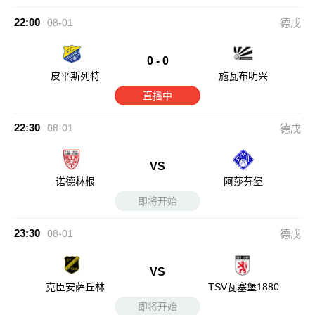
22:00
08-01
德戊
0 - 0
皮平斯列特
施瓦布明兴
直播中
22:30
08-01
德戊
VS
诺德林根
阿莎芬堡
即将开始
23:30
08-01
德戊
VS
克臣安萨丘林
TSV瓦塞堡1880
即将开始