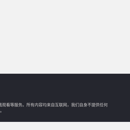
在线观看等服务。所有内容均来自互联网，我们自身不提供任何
。