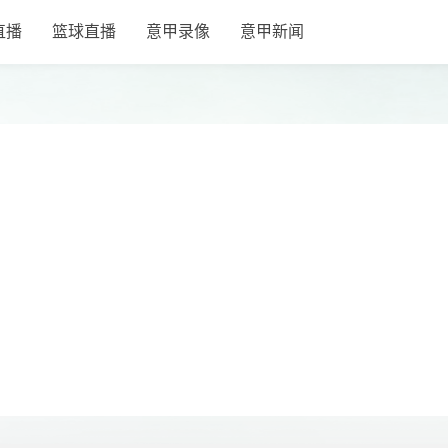
直播
篮球直播
意甲录像
意甲新闻