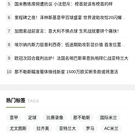
5
国米教练席频遭抗议 小法怒斥：榜首就该有榜首的样
6
里程碑之夜！泽林斯基意甲百球盛宴 世界波助攻恰20闪耀梅阿查
7
加图索战前宣言：意大利不惧点球 生死战就要拼个痛快！
8
埃尔纳内斯力挺普利西奇：低迷期助攻彰显价值 首发位置该留给他
9
欧冠次回合裁判出炉！法国名哨巴斯蒂恩执哨拜仁战亚特兰大
10
那不勒斯瞄准葡体锋线新星 1500万欧买断条款或将激活
热门标签
TAGS
意甲
足球
比赛录像
那不勒斯
国际米兰
尤文图斯
拉齐奥
亚特兰大
罗马
AC米兰