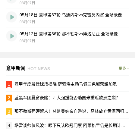
08月07日
05月18日 意甲第37轮 乌迪内斯vs克雷莫内塞 全场录像
08月07日
05月12日 意甲第36轮 那不勒斯vs博洛尼亚 全场录像
08月07日
意甲新闻
HOT NEWS
更多 +
1
意甲年度最佳球场揭晓 萨索洛主场马佩三色城荣耀加冕
2
蓝黑军团夏窗豪赌：四大强援能否助国米重返欧洲之巅？
3
那不勒斯强硬留人！总监曼纳亲自游说，马林放弃黄潜回归母队
4
塔雷谈帅位风波：眼下只认欧冠门票 阿莱格里仍是长期计划核心