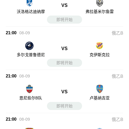
VS
沃洛格达迪纳摩
弗拉基米尔鱼雷
即将开始
21:00
08-09
俄乙B
VS
多尔戈普鲁德尼
克伊斯克拉
即将开始
21:00
08-09
俄乙B
VS
恩尼些尔B队
卢基纳吉亚
即将开始
21:00
08-09
俄乙B