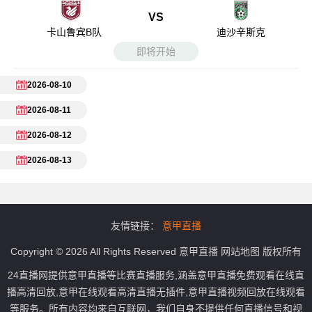
VS
卡山鲁宾B队
迪沙辛斯克
即将开始
2026-08-10
2026-08-11
2026-08-12
2026-08-13
友情链接：
意甲直播
Copyright © 2026 All Rights Reserved
意甲直播
网站地图
版权所有
24直播网提供意甲直播等比赛直播服务,涵盖意甲直播免费观看在线直
播高清回放,意甲在线观看高清直播无插件,意甲直播视频回放在线观看
等服务。所有内容均来自互联网，我们自身不提供任何直播信号和视