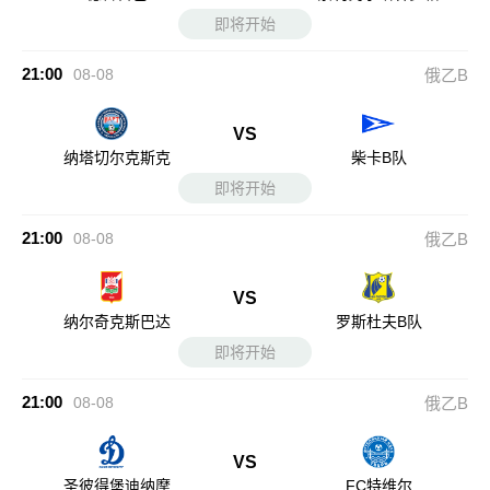
即将开始
21:00
08-08
俄乙B
VS
纳塔切尔克斯克
柴卡B队
即将开始
21:00
08-08
俄乙B
VS
纳尔奇克斯巴达
罗斯杜夫B队
即将开始
21:00
08-08
俄乙B
VS
圣彼得堡迪纳摩
FC特维尔