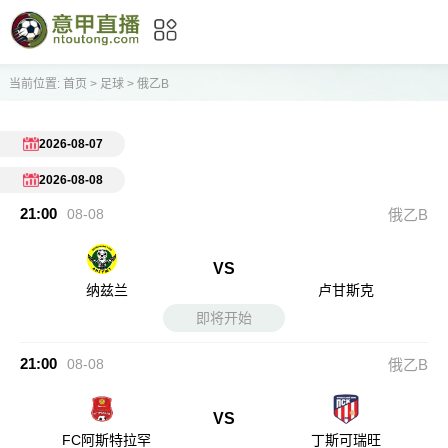
当前位置:
首页
>
足球
>
俄乙B
2026-08-07
2026-08-08
21:00
08-08
俄乙B
VS
纳兹兰
卢甘斯克
即将开始
21:00
08-08
俄乙B
VS
FC阿斯特拉罕
丁斯可瑞旺