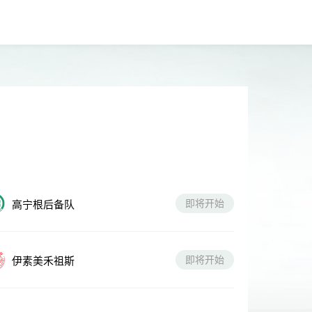
即将开始
高宁根后备队
即将开始
伊素美禾祖斯