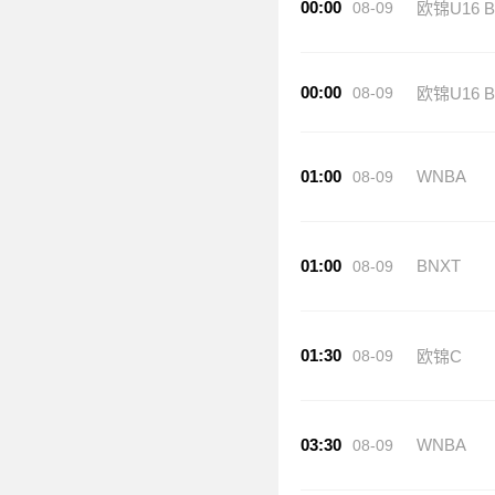
00:00
08-09
欧锦U16 B
00:00
08-09
欧锦U16 B
01:00
WNBA
08-09
01:00
BNXT
08-09
01:30
08-09
欧锦C
03:30
WNBA
08-09