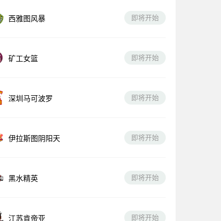
即将开始
西雅图风暴
即将开始
矿工女篮
即将开始
深圳马可波罗
即将开始
伊拉斯图阴阳天
即将开始
黑水精英
即将开始
江苏肯帝亚