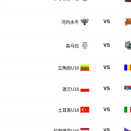
VS
河内水牛
VS
森马拉
VS
立陶宛U16
VS
波兰U16
VS
土耳其U16
VS
拉脱维亚U16