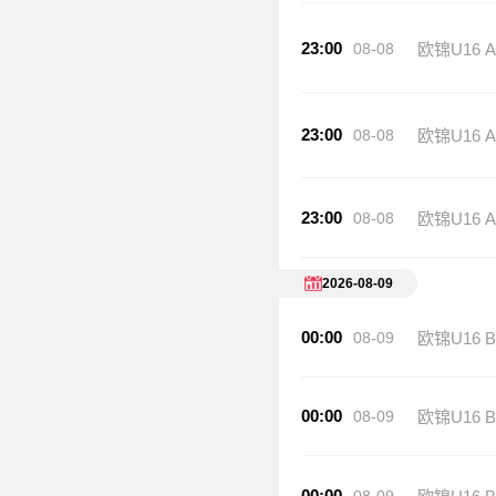
23:00
08-08
欧锦U16 A
23:00
08-08
欧锦U16 A
23:00
08-08
欧锦U16 A
2026-08-09
00:00
08-09
欧锦U16 B
00:00
08-09
欧锦U16 B
00:00
08-09