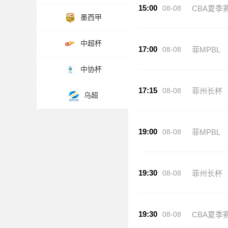
15:00
08-08
CBA夏季
墨西甲
中超杯
17:00
08-08
菲MPBL
中协杯
17:15
08-08
菲州长杯
乌超
19:00
08-08
菲MPBL
19:30
08-08
菲州长杯
19:30
08-08
CBA夏季