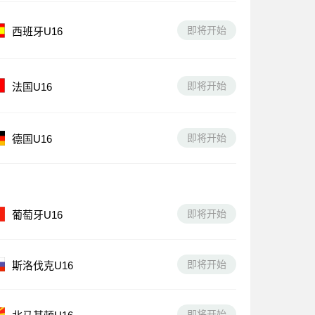
即将开始
西班牙U16
即将开始
法国U16
即将开始
德国U16
即将开始
葡萄牙U16
即将开始
斯洛伐克U16
即将开始