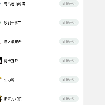
即将开始
青岛崂山啤酒
即将开始
黎刹十字军
即将开始
巨人崛起者
即将开始
梅卡瓦延
即将开始
生力啤
即将开始
浙江方兴渡