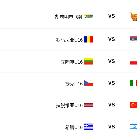
VS
胡志明市飞翼
VS
罗马尼亚U16
VS
立陶宛U16
VS
捷克U16
VS
拉脱维亚U16
VS
希腊U16