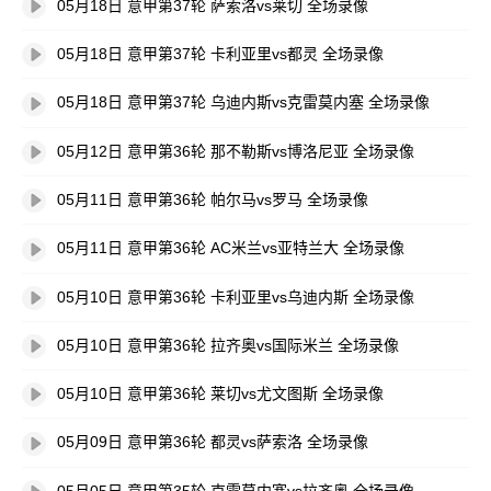
05月18日 意甲第37轮 萨索洛vs莱切 全场录像
05月18日 意甲第37轮 卡利亚里vs都灵 全场录像
05月18日 意甲第37轮 乌迪内斯vs克雷莫内塞 全场录像
05月12日 意甲第36轮 那不勒斯vs博洛尼亚 全场录像
05月11日 意甲第36轮 帕尔马vs罗马 全场录像
05月11日 意甲第36轮 AC米兰vs亚特兰大 全场录像
05月10日 意甲第36轮 卡利亚里vs乌迪内斯 全场录像
05月10日 意甲第36轮 拉齐奥vs国际米兰 全场录像
05月10日 意甲第36轮 莱切vs尤文图斯 全场录像
05月09日 意甲第36轮 都灵vs萨索洛 全场录像
05月05日 意甲第35轮 克雷莫内塞vs拉齐奥 全场录像