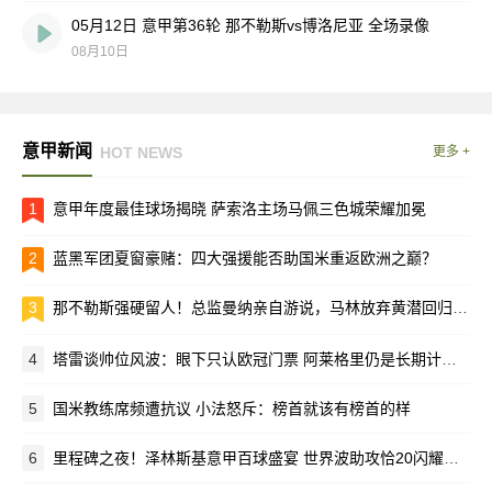
05月12日 意甲第36轮 那不勒斯vs博洛尼亚 全场录像
08月10日
意甲新闻
HOT NEWS
更多 +
1
意甲年度最佳球场揭晓 萨索洛主场马佩三色城荣耀加冕
2
蓝黑军团夏窗豪赌：四大强援能否助国米重返欧洲之巅？
3
那不勒斯强硬留人！总监曼纳亲自游说，马林放弃黄潜回归母队
4
塔雷谈帅位风波：眼下只认欧冠门票 阿莱格里仍是长期计划核心
5
国米教练席频遭抗议 小法怒斥：榜首就该有榜首的样
6
里程碑之夜！泽林斯基意甲百球盛宴 世界波助攻恰20闪耀梅阿查