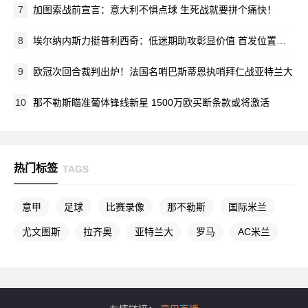
7
加图索战前宣言：意大利不惧点球 生死战就要拼个痛快！
8
埃尔纳内斯力挺普利西奇：低迷期助攻彰显价值 首发位置该留给他
9
欧冠次回合裁判出炉！法国名哨巴斯蒂恩执哨拜仁战亚特兰大
10
那不勒斯瞄准葡体锋线新星 1500万欧买断条款或将激活
热门标签
TAGS
意甲
足球
比赛录像
那不勒斯
国际米兰
尤文图斯
拉齐奥
亚特兰大
罗马
AC米兰