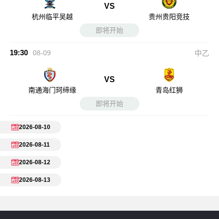
VS
杭州临平吴越
贵州贵阳竞技
即将开始
19:30
08-09
中乙
VS
南通海门珂缔缘
青岛红狮
即将开始
2026-08-10
2026-08-11
2026-08-12
2026-08-13