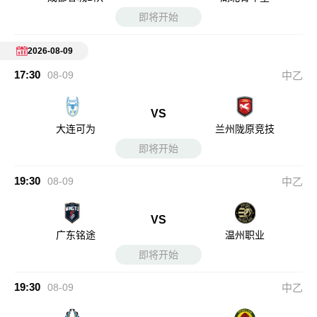
即将开始
2026-08-09
17:30
08-09
中乙
VS
大连可为
兰州陇原竞技
即将开始
19:30
08-09
中乙
VS
广东铭途
温州职业
即将开始
19:30
08-09
中乙