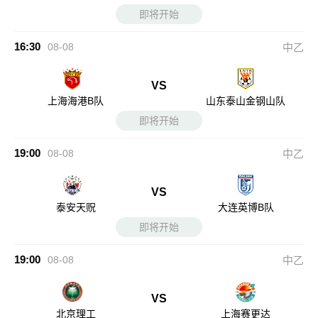
即将开始
16:30
08-08
中乙
VS
上海海港B队
山东泰山金钢山队
即将开始
19:00
08-08
中乙
VS
泰安天贶
大连英博B队
即将开始
19:00
08-08
中乙
VS
北京理工
上海赛更达