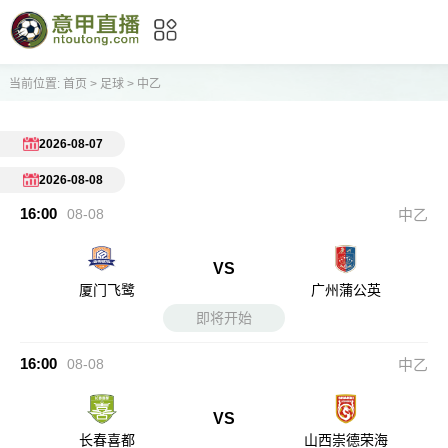
当前位置:
首页
>
足球
>
中乙
2026-08-07
2026-08-08
16:00
08-08
中乙
VS
厦门飞鹭
广州蒲公英
即将开始
16:00
08-08
中乙
VS
长春喜都
山西崇德荣海