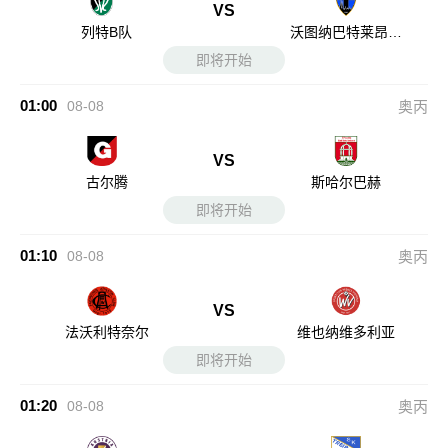
VS
列特B队
沃图纳巴特莱昂费
尔登
即将开始
01:00
08-08
奥丙
VS
古尔腾
斯哈尔巴赫
即将开始
01:10
08-08
奥丙
VS
法沃利特奈尔
维也纳维多利亚
即将开始
01:20
08-08
奥丙