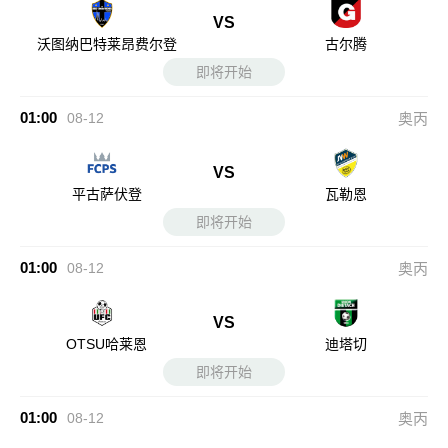
VS
沃图纳巴特莱昂费尔登
古尔腾
即将开始
01:00
08-12
奥丙
VS
平古萨伏登
瓦勒恩
即将开始
01:00
08-12
奥丙
VS
OTSU哈莱恩
迪塔切
即将开始
01:00
08-12
奥丙