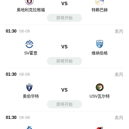
VS
奥地利克拉根福
特赖巴赫
即将开始
01:30
08-08
奥丙
VS
SV霍恩
维纳伯格
即将开始
01:30
08-08
奥丙
VS
奥伯华特
USV瓦尔特
即将开始
01:30
08-08
奥丙