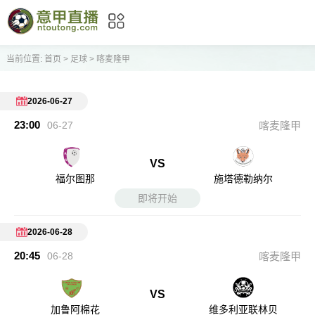
当前位置:
首页
>
足球
>
喀麦隆甲
2026-06-27
23:00
06-27
喀麦隆甲
VS
福尔图那
施塔德勒纳尔
即将开始
2026-06-28
20:45
06-28
喀麦隆甲
VS
加鲁阿棉花
维多利亚联林贝