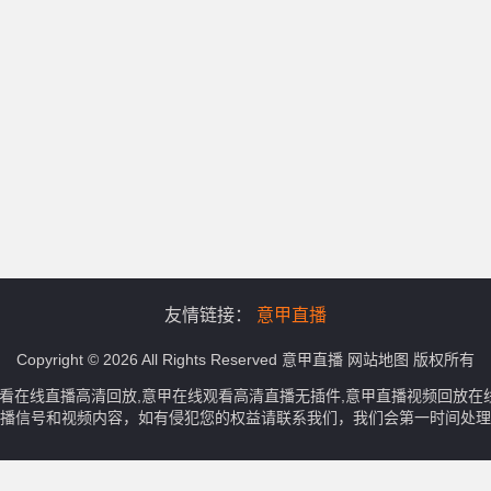
友情链接：
意甲直播
Copyright © 2026 All Rights Reserved
意甲直播
网站地图
版权所有
观看在线直播高清回放,意甲在线观看高清直播无插件,意甲直播视频回放
播信号和视频内容，如有侵犯您的权益请联系我们，我们会第一时间处理