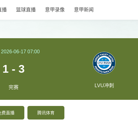
直播
篮球直播
意甲录像
意甲新闻
2026-06-17 07:00
1 - 3
LVU冲刺
完赛
免费直播
腾讯体育