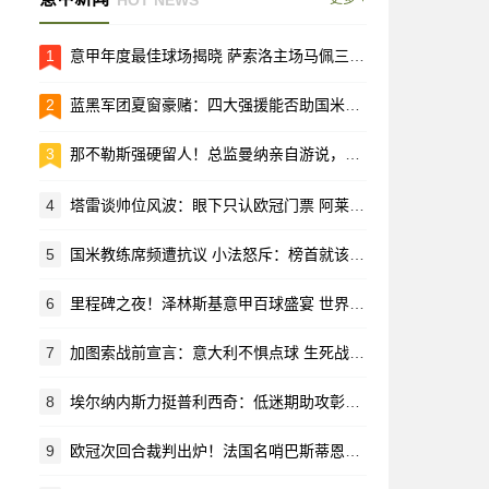
1
意甲年度最佳球场揭晓 萨索洛主场马佩三色城荣耀加冕
2
蓝黑军团夏窗豪赌：四大强援能否助国米重返欧洲之巅？
3
那不勒斯强硬留人！总监曼纳亲自游说，马林放弃黄潜回归母队
4
塔雷谈帅位风波：眼下只认欧冠门票 阿莱格里仍是长期计划核心
5
国米教练席频遭抗议 小法怒斥：榜首就该有榜首的样
6
里程碑之夜！泽林斯基意甲百球盛宴 世界波助攻恰20闪耀梅阿查
7
加图索战前宣言：意大利不惧点球 生死战就要拼个痛快！
8
埃尔纳内斯力挺普利西奇：低迷期助攻彰显价值 首发位置该留给他
9
欧冠次回合裁判出炉！法国名哨巴斯蒂恩执哨拜仁战亚特兰大