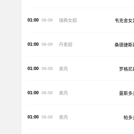
01:00
08-08
瑞典女超
韦克舍女
01:00
08-08
丹麦超
桑德捷斯
01:00
08-08
奥丙
罗格尼
01:00
08-08
奥丙
曼斯多
01:00
08-08
奥丙
帕多