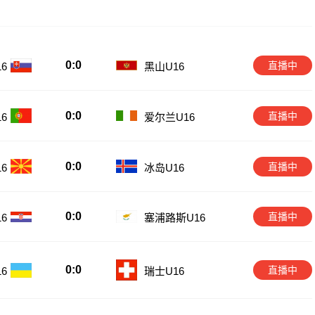
0:0
直播中
6
黑山U16
0:0
直播中
6
爱尔兰U16
0:0
直播中
6
冰岛U16
0:0
直播中
6
塞浦路斯U16
0:0
直播中
6
瑞士U16