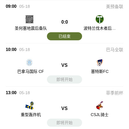
09:00
05-18
美预备联
0:0
圣何塞地震后备队
波特兰伐木者后备
队
已结束
10:00
05-18
巴马全联
VS
巴拿马国际 CF
塞特斯FC
即将开始
13:00
05-18
菲季前杯
VS
重型轰炸机
CSJL骑士
即将开始