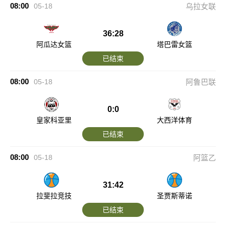
08:00
05-18
乌拉女联
36:28
阿瓜达女篮
塔巴雷女篮
已结束
08:00
05-18
阿鲁巴联
0:0
皇家科亚里
大西洋体育
已结束
08:00
05-18
阿篮乙
31:42
拉斐拉竞技
圣贾斯蒂诺
已结束