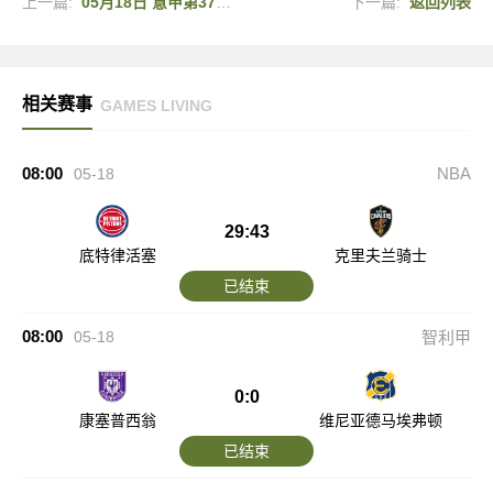
上一篇:
05月18日 意甲第37轮 热那亚vsAC米兰 全场录像
下一篇:
返回列表
相关赛事
GAMES LIVING
08:00
NBA
05-18
29:43
底特律活塞
克里夫兰骑士
已结束
08:00
05-18
智利甲
0:0
康塞普西翁
维尼亚德马埃弗顿
已结束