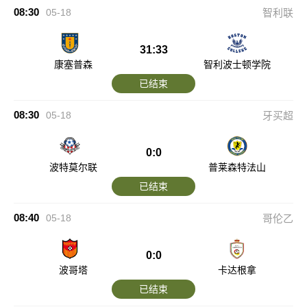
08:30
05-18
智利联
31:33
康塞普森
智利波士顿学院
已结束
08:30
05-18
牙买超
0:0
波特莫尔联
普莱森特法山
已结束
08:40
05-18
哥伦乙
0:0
波哥塔
卡达根拿
已结束