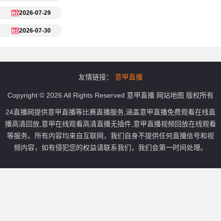
2026-07-29
2026-07-30
友情链接：
意甲直播
Copyright © 2026 All Rights Reserved
意甲直播
网站地图
版权所有
24直播网提供意甲直播等比赛直播服务,涵盖意甲直播免费观看在线直
播高清回放,意甲在线观看高清直播无插件,意甲直播视频回放在线观看
等服务。所有内容均来自互联网，我们自身不提供任何直播信号和视
频内容，如有侵犯您的权益请联系我们，我们会第一时间处理。