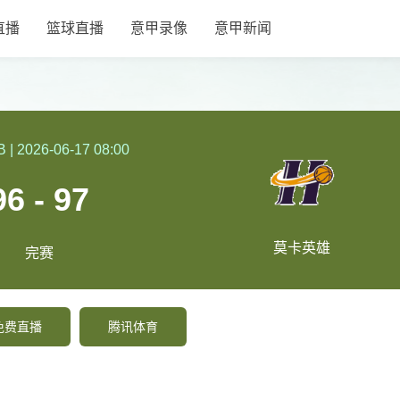
直播
篮球直播
意甲录像
意甲新闻
B
|
2026-06-17 08:00
96 - 97
莫卡英雄
完赛
免费直播
腾讯体育