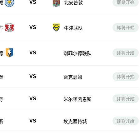
VS
即将开始
城
北安普敦
VS
即将开始
方
牛津联队
VS
即将开始
德
谢菲尔德联队
VS
即将开始
堡
雷克瑟姆
VS
即将开始
奇
米尔顿凯恩斯
VS
即将开始
斯
埃克塞特城