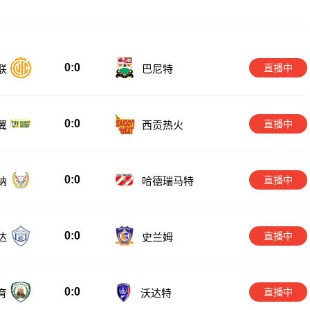
0:0
直播中
联
巴尼特
0:0
直播中
翼
西贡热火
0:0
直播中
纳
哈德瑞马特
0:0
直播中
达
史兰姆
0:0
直播中
沃达特
育