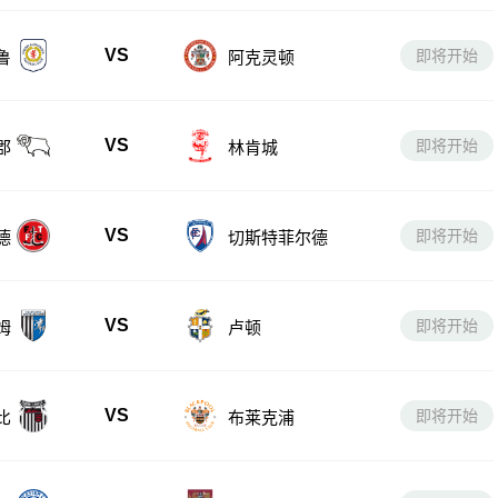
VS
即将开始
鲁
阿克灵顿
VS
即将开始
郡
林肯城
VS
即将开始
德
切斯特菲尔德
VS
即将开始
姆
卢顿
VS
即将开始
比
布莱克浦