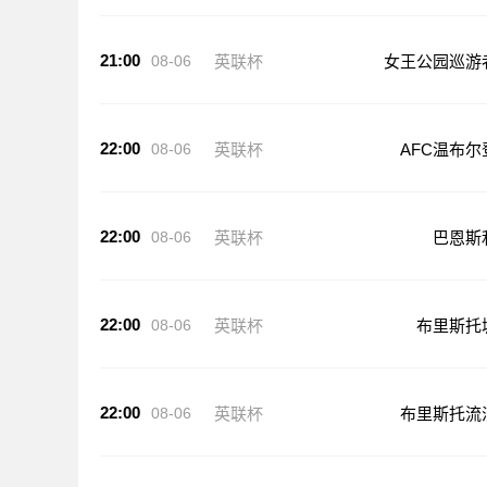
21:00
08-06
英联杯
女王公园巡游
22:00
08-06
英联杯
AFC温布尔
22:00
08-06
英联杯
巴恩斯
22:00
08-06
英联杯
布里斯托
22:00
08-06
英联杯
布里斯托流