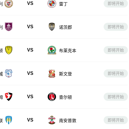
VS
即将开始
利
雷丁
VS
即将开始
利
诺茨郡
VS
即将开始
顿
布莱克本
VS
即将开始
城
斯文登
VS
即将开始
姆
查尔顿
VS
即将开始
联
南安普敦