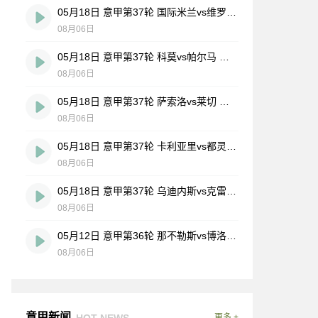
05月18日 意甲第37轮 国际米兰vs维罗纳 全场录像
08月06日
05月18日 意甲第37轮 科莫vs帕尔马 全场录像
08月06日
05月18日 意甲第37轮 萨索洛vs莱切 全场录像
08月06日
05月18日 意甲第37轮 卡利亚里vs都灵 全场录像
08月06日
05月18日 意甲第37轮 乌迪内斯vs克雷莫内塞 全场录像
08月06日
05月12日 意甲第36轮 那不勒斯vs博洛尼亚 全场录像
08月06日
意甲新闻
HOT NEWS
更多 +