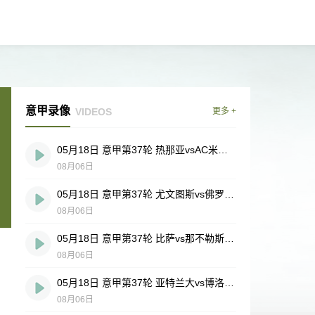
意甲录像
VIDEOS
更多 +
05月18日 意甲第37轮 热那亚vsAC米兰 全场录像
08月06日
05月18日 意甲第37轮 尤文图斯vs佛罗伦萨 全场录像
08月06日
05月18日 意甲第37轮 比萨vs那不勒斯 全场录像
08月06日
05月18日 意甲第37轮 亚特兰大vs博洛尼亚 全场录像
08月06日