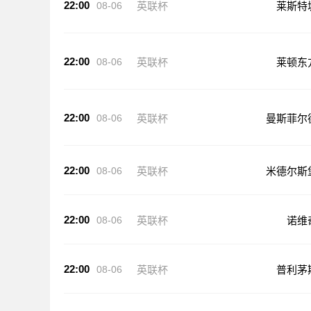
22:00
08-06
英联杯
莱斯特
22:00
08-06
英联杯
莱顿东
22:00
08-06
英联杯
曼斯菲尔
22:00
08-06
英联杯
米德尔斯
22:00
08-06
英联杯
诺维
22:00
08-06
英联杯
普利茅