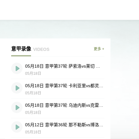
意甲录像
VIDEOS
更多 +
05月18日 意甲第37轮 萨索洛vs莱切 全场录像
05月18日
05月18日 意甲第37轮 卡利亚里vs都灵 全场录像
05月18日
05月18日 意甲第37轮 乌迪内斯vs克雷莫内塞 全场录像
05月18日
05月12日 意甲第36轮 那不勒斯vs博洛尼亚 全场录像
05月18日