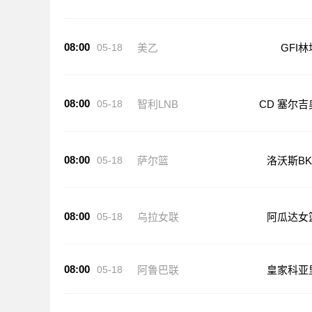
08:00
05-18
美乙
夏洛茨维尔蓝
08:00
05-18
美乙
GFI林
08:00
05-18
智利LNB
CD 塞尔吉
08:00
05-18
萨尔篮
洛沃斯BK
08:00
05-18
乌拉女联
阿瓜达女