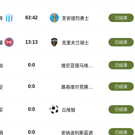
0:0
已结束
斯
LA卢兹
63:42
已结束
育
圣安德烈勇士
13:13
已结束
塞
克里夫兰骑士
0:0
已结束
翁
维尼亚德马埃弗
顿
0:0
已结束
足
路易维尔竞赛女
足
0:0
已结束
军
丘陵狼