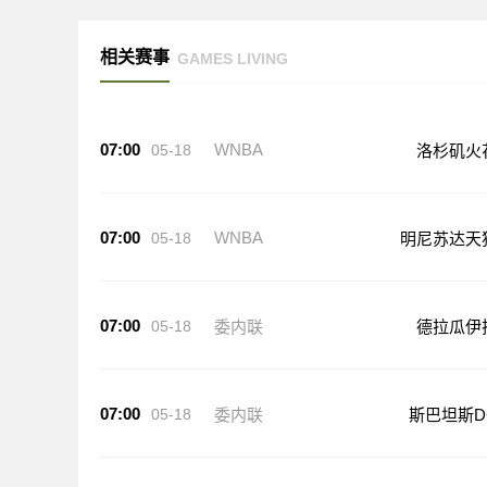
相关赛事
GAMES LIVING
07:00
WNBA
05-18
洛杉矶火
07:00
WNBA
05-18
明尼苏达天
07:00
05-18
委内联
德拉瓜伊
07:00
05-18
委内联
斯巴坦斯D