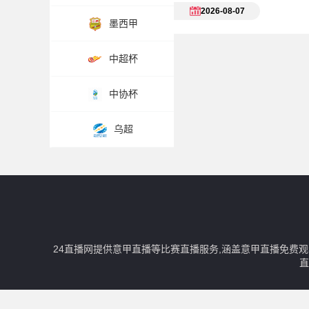
2026-08-07
墨西甲
中超杯
中协杯
乌超
24直播网提供意甲直播等比赛直播服务,涵盖意甲直播免费
直