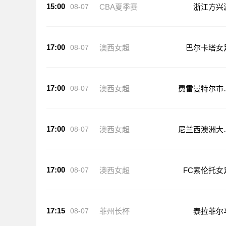
15:00
08-07
CBA夏季赛
浙江方兴
17:00
08-07
澳西女超
巴尔卡塔女
17:00
08-07
澳西女超
费雷曼特尔市
足
17:00
08-07
澳西女超
尼兰西澳洲大
女足
17:00
08-07
澳西女超
FC索伦托女
17:15
08-07
菲州长杯
泰拉菲尔