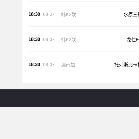
18:30
08-07
韩K2联
水原三
18:30
08-07
韩K2联
龙仁F
18:30
08-07
澳南超
托列斯比卡
24直播网提供意甲直播等比赛直播服务,涵盖意甲直播免费
直