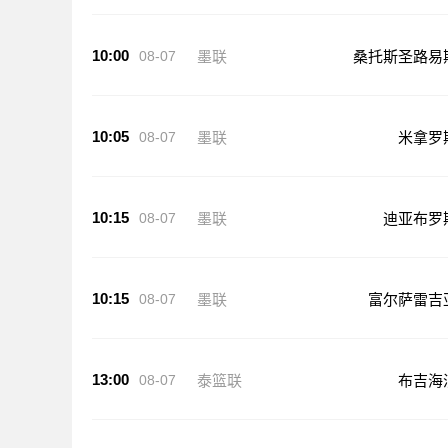
10:00
08-07
墨联
桑托斯圣路易
10:05
08-07
墨联
米拿罗
10:15
08-07
墨联
迪亚布罗
10:15
08-07
墨联
富尔萨雷吉
13:00
08-07
泰篮联
布吉海