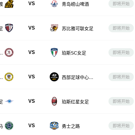
VS
即将开始
渡
青岛崂山啤酒
VS
即将开始
足
苏比雅可联女足
VS
即将开始
女
珀斯SC女足
VS
即将开始
学
西部足球中心女
足
VS
即将开始
足
珀斯红星女足
VS
即将开始
马
勇士之路