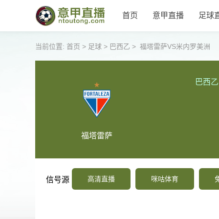
首页
意甲直播
足球
当前位置:
首页
>
足球
>
巴西乙
>
福塔雷萨VS米内罗美洲
巴西乙
福塔雷萨
高清直播
咪咕体育
信号源