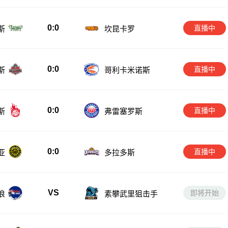
0:0
直播中
斯
坎昆卡罗
0:0
直播中
斯
哥利卡米诺斯
0:0
直播中
斯
弗雷塞罗斯
0:0
直播中
亚
多拉多斯
VS
即将开始
浪
素攀武里狙击手