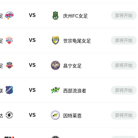
VS
即将开始
足
庆州FC女足
VS
即将开始
足
世宗龟尾女足
VS
即将开始
足
昌宁女足
VS
即将开始
联
西部流浪者
VS
即将开始
达
因特莱恩