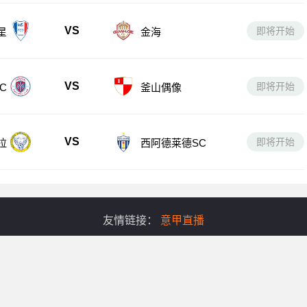
VS
即将开始
星
金海
VS
即将开始
C
釜山偶像
VS
即将开始
拉
西阿德莱德SC
友情链接：
意甲直播
Copyright © 2026 All Rights Reserved
意甲直播
网站地图
版权所有
观看在线直播高清回放,意甲在线观看高清直播无插件,意甲直播视频回放
播信号和视频内容，如有侵犯您的权益请联系我们，我们会第一时间处理