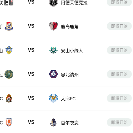
VS
即将开始
联
阿德莱德竞技
VS
即将开始
手
鹿岛鹿角
VS
即将开始
山
安山小绿人
VS
即将开始
民
忠北清州
VS
即将开始
C
大邱FC
VS
即将开始
C
首尔衣恋