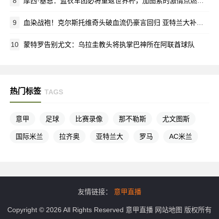
8
摩西·基恩：蓝衣军团必将重返世界杯，加图索的激情点燃全队
9
血染战袍！克尔斯托维奇头破血流仍豪言回归 亚特兰大补时绝杀创奇迹
10
蒙特罗告别尤文：乌拉圭教头将执掌巴神所在阿联酋球队
热门标签
TAGS
意甲
足球
比赛录像
那不勒斯
尤文图斯
国际米兰
拉齐奥
亚特兰大
罗马
AC米兰
友情链接：
意甲直播
Copyright © 2026 All Rights Reserved
意甲直播
网站地图
版权所有