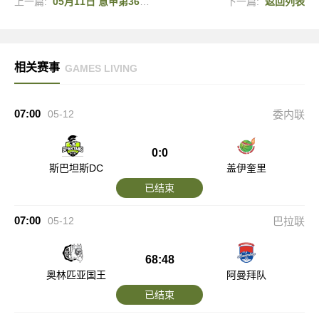
上一篇:
05月11日 意甲第36轮 帕尔马vs罗马 全场录像
下一篇:
返回列表
相关赛事
GAMES LIVING
07:00
05-12
委内联
0:0
斯巴坦斯DC
盖伊奎里
已结束
07:00
05-12
巴拉联
68:48
奥林匹亚国王
阿曼拜队
已结束