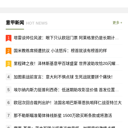
意甲新闻
HOT NEWS
更多 +
1
塔雷谈帅位风波：眼下只认欧冠门票 阿莱格里仍是长期计划核心
2
国米教练席频遭抗议 小法怒斥：榜首就该有榜首的样
3
里程碑之夜！泽林斯基意甲百球盛宴 世界波助攻恰20闪耀梅阿查
4
加图索战前宣言：意大利不惧点球 生死战就要拼个痛快！
5
埃尔纳内斯力挺普利西奇：低迷期助攻彰显价值 首发位置该留给他
6
欧冠次回合裁判出炉！法国名哨巴斯蒂恩执哨拜仁战亚特兰大
7
那不勒斯瞄准葡体锋线新星 1500万欧买断条款或将激活