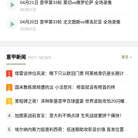
04月21日 意甲第33轮 莱切vs佛罗伦萨 全场录像
05月07日
04月20日 意甲第33轮 尤文图斯vs博洛尼亚 全场录像
05月07日
意甲新闻
HOT NEWS
更多 +
1
塔雷谈帅位风波：眼下只认欧冠门票 阿莱格里仍是长期计划核心
2
国米教练席频遭抗议 小法怒斥：榜首就该有榜首的样
3
里程碑之夜！泽林斯基意甲百球盛宴 世界波助攻恰20闪耀梅阿查
4
加图索战前宣言：意大利不惧点球 生死战就要拼个痛快！
5
埃尔纳内斯力挺普利西奇：低迷期助攻彰显价值 首发位置该留给他