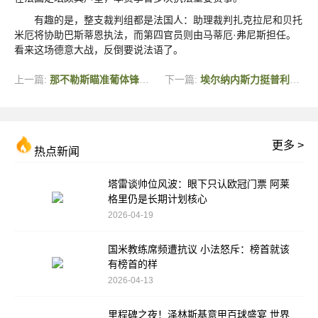
有趣的是，整支裁判组都是法国人：助理裁判扎克拉尼和贝托
米厄将协助巴斯蒂恩执法，而第四官员则由马蒂厄·弗尼斯担任。
看来这场德意大战，反倒要说法语了。
上一篇:
那不勒斯瞄准葡体锋线新星 1500万欧买断条款或将激活
下一篇:
埃尔纳内斯力挺普利西奇：低迷期助攻彰显价值 首发位置该留给他
更多 >
热点新闻
塔雷谈帅位风波：眼下只认欧冠门票 阿莱
格里仍是长期计划核心
2026-04-19
国米教练席频遭抗议 小法怒斥：榜首就该
有榜首的样
2026-04-13
里程碑之夜！泽林斯基意甲百球盛宴 世界