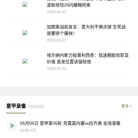
波助攻恰20闪耀梅阿查
2026-04-07
加图索战前宣言：意大利不惧点球 生死战
就要拼个痛快！
2026-03-31
埃尔纳内斯力挺普利西奇：低迷期助攻彰显
价值 首发位置该留给他
2026-03-24
意甲录像
VIDEOS
更多 +
05月05日 意甲第35轮 克雷莫内塞vs拉齐奥 全场录像
05月07日