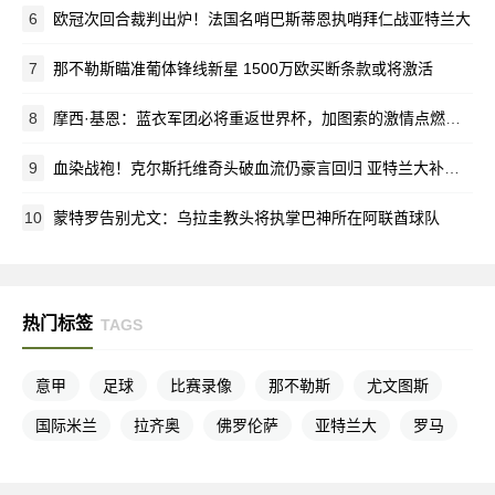
6
欧冠次回合裁判出炉！法国名哨巴斯蒂恩执哨拜仁战亚特兰大
7
那不勒斯瞄准葡体锋线新星 1500万欧买断条款或将激活
8
摩西·基恩：蓝衣军团必将重返世界杯，加图索的激情点燃全队
9
血染战袍！克尔斯托维奇头破血流仍豪言回归 亚特兰大补时绝杀创奇迹
10
蒙特罗告别尤文：乌拉圭教头将执掌巴神所在阿联酋球队
热门标签
TAGS
意甲
足球
比赛录像
那不勒斯
尤文图斯
国际米兰
拉齐奥
佛罗伦萨
亚特兰大
罗马