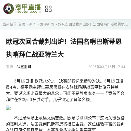
当前位置:
首页
>
新闻
>
意甲新闻
>
欧冠次回合裁判出炉！法国名哨巴斯蒂恩执哨拜仁战亚特兰大
欧冠次回合裁判出炉！法国名哨巴斯蒂恩
执哨拜仁战亚特兰大
来源：
24直播网
2026年03月16日 17:34
3月16日讯 欧冠八分之一决赛即将迎来精彩对决。3月19日凌
晨4点，德甲霸主拜仁慕尼黑将在安联球场迎战意甲劲旅亚特兰
大。要说这场比赛最大的悬念，可能不是胜负本身——毕竟首回合
拜仁在客场6-1狂胜对手，几乎锁定了晋级名额。
不过足球场上永远充满变数。欧足联刚刚公布了这场关键战役
的裁判人选，法国裁判巴斯蒂恩将担任主裁。这位经验丰富的裁判
在法国足坛颇具声望，本赛季曾多次执法重要赛事。