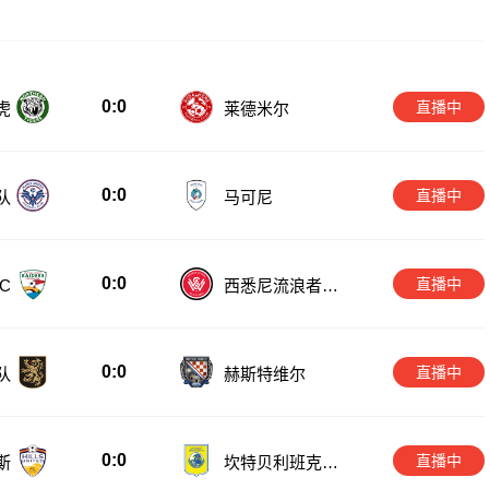
0:0
直播中
虎
莱德米尔
0:0
直播中
队
马可尼
0:0
直播中
C
西悉尼流浪者青
年队
0:0
直播中
队
赫斯特维尔
0:0
直播中
斯
坎特贝利班克斯
敦