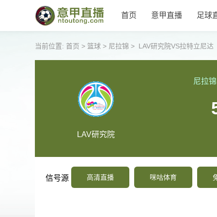
首页
意甲直播
足球
当前位置:
首页
>
篮球
>
尼拉锦
>
LAV研究院VS拉特立尼达
尼拉锦
LAV研究院
高清直播
咪咕体育
信号源