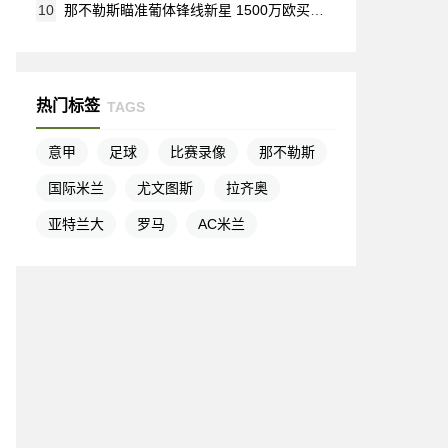
10
那不勒斯瞄准葡体锋线新星 1500万欧买断条款或将激活
热门标签
TAGS
意甲
足球
比赛录像
那不勒斯
国际米兰
尤文图斯
拉齐奥
亚特兰大
罗马
AC米兰