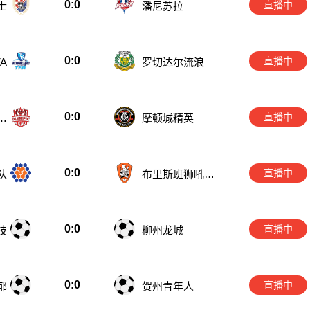
0:0
直播中
士
潘尼苏拉
0:0
直播中
A
罗切达尔流浪
0:0
直播中
匹
摩顿城精英
0:0
直播中
队
布里斯班狮吼青
年队
0:0
直播中
技
柳州龙城
0:0
直播中
郁
贺州青年人