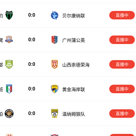
0:0
直播中
豹
贝尔康纳联
0:0
直播中
鹭
广州蒲公英
0:0
直播中
都
山西崇德荣海
0:0
直播中
班
黄金海岸联
0:0
直播中
伯
温纳姆狼队