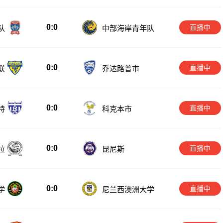
0:0
直播中
队
中部海岸青年队
0:0
直播中
联
乔达路普市
0:0
直播中
特
科克本市
0:0
直播中
拉
昆尼斯
0:0
直播中
学
尼兰西澳洲大学