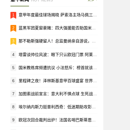
1
意甲年度最佳球场揭晓 萨索洛主场马佩三色城荣耀加冕
2
蓝黑军团夏窗豪赌：四大强援能否助国米重返欧洲之巅？
3
那不勒斯强硬留人！总监曼纳亲自游说，马林放弃黄潜回归母队
4
塔雷谈帅位风波：眼下只认欧冠门票 阿莱格里仍是长期计划核心
5
国米教练席频遭抗议 小法怒斥：榜首就该有榜首的样
6
里程碑之夜！泽林斯基意甲百球盛宴 世界波助攻恰20闪耀梅阿查
7
加图索战前宣言：意大利不惧点球 生死战就要拼个痛快！
8
埃尔纳内斯力挺普利西奇：低迷期助攻彰显价值 首发位置该留给他
9
欧冠次回合裁判出炉！法国名哨巴斯蒂恩执哨拜仁战亚特兰大