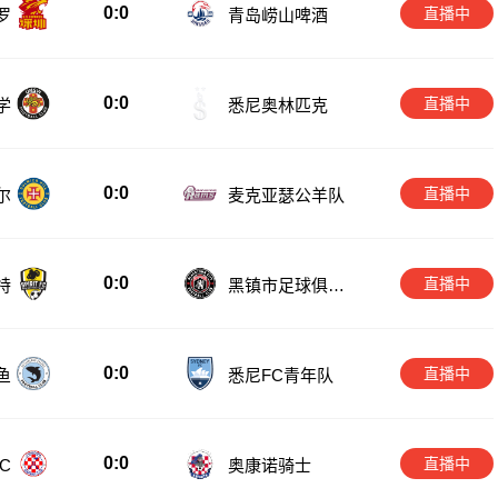
0:0
直播中
罗
青岛崂山啤酒
0:0
直播中
学
悉尼奥林匹克
0:0
直播中
尔
麦克亚瑟公羊队
0:0
直播中
特
黑镇市足球俱乐
部
0:0
直播中
鱼
悉尼FC青年队
0:0
直播中
C
奥康诺骑士