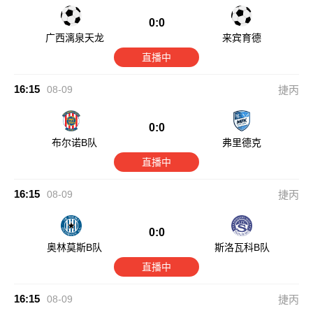
0:0
广西漓泉天龙
来宾育德
直播中
16:15
08-09
捷丙
0:0
布尔诺B队
弗里德克
直播中
16:15
08-09
捷丙
0:0
奥林莫斯B队
斯洛瓦科B队
直播中
16:15
08-09
捷丙