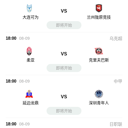
VS
大连可为
兰州陇原竞技
即将开始
18:00
08-09
乌克超
VS
柔亚
克里夫巴斯
即将开始
18:00
08-09
中甲
VS
延边龙鼎
深圳青年人
即将开始
18:00
08-09
日职联