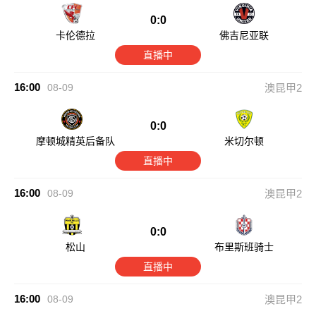
0:0
卡伦德拉
佛吉尼亚联
直播中
16:00
08-09
澳昆甲2
0:0
摩顿城精英后备队
米切尔顿
直播中
16:00
08-09
澳昆甲2
0:0
松山
布里斯班骑士
直播中
16:00
08-09
澳昆甲2