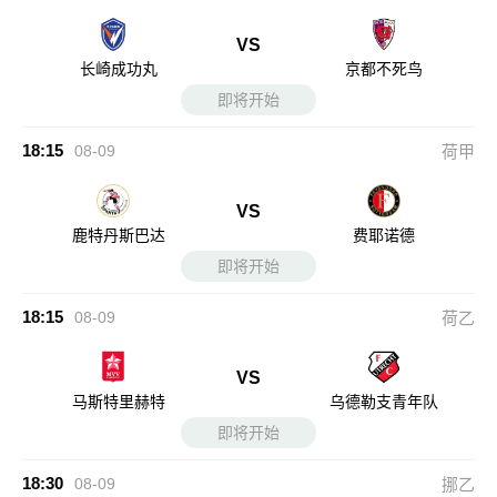
VS
长崎成功丸
京都不死鸟
即将开始
18:15
08-09
荷甲
VS
鹿特丹斯巴达
费耶诺德
即将开始
18:15
08-09
荷乙
VS
马斯特里赫特
乌德勒支青年队
即将开始
18:30
08-09
挪乙