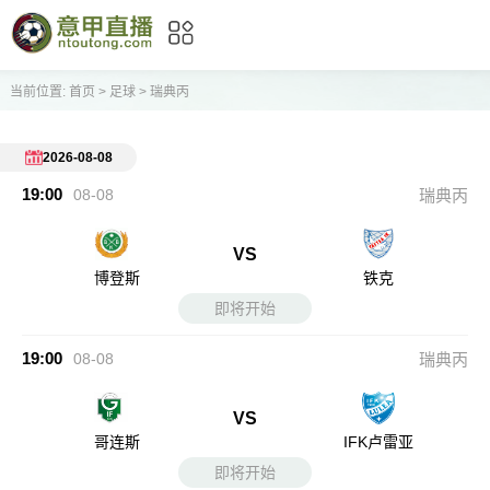
当前位置:
首页
>
足球
>
瑞典丙
2026-08-08
19:00
08-08
瑞典丙
VS
博登斯
铁克
即将开始
19:00
08-08
瑞典丙
VS
哥连斯
IFK卢雷亚
即将开始