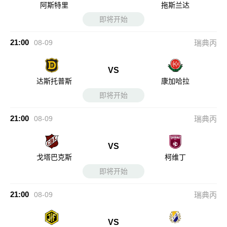
阿斯特里
拖斯兰达
即将开始
21:00
08-09
瑞典丙
VS
达斯托普斯
康加哈拉
即将开始
21:00
08-09
瑞典丙
VS
戈塔巴克斯
柯维丁
即将开始
21:00
08-09
瑞典丙
VS