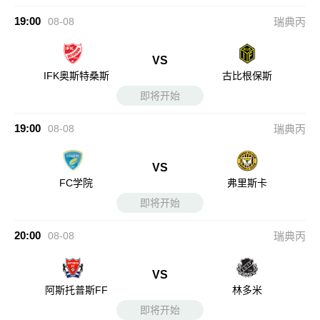
19:00
08-08
瑞典丙
VS
IFK奥斯特桑斯
古比根保斯
即将开始
19:00
08-08
瑞典丙
VS
FC学院
弗里斯卡
即将开始
20:00
08-08
瑞典丙
VS
阿斯托普斯FF
林多米
即将开始