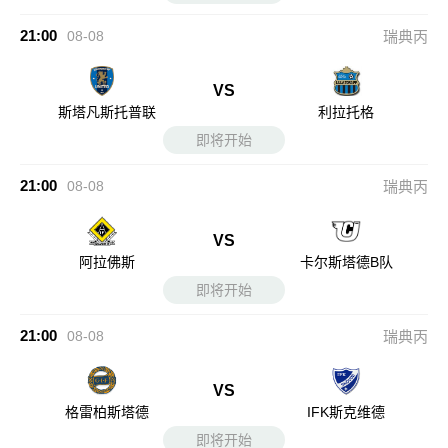
21:00
08-08
瑞典丙
VS
斯塔凡斯托普联
利拉托格
即将开始
21:00
08-08
瑞典丙
VS
阿拉佛斯
卡尔斯塔德B队
即将开始
21:00
08-08
瑞典丙
VS
格雷柏斯塔德
IFK斯克维德
即将开始