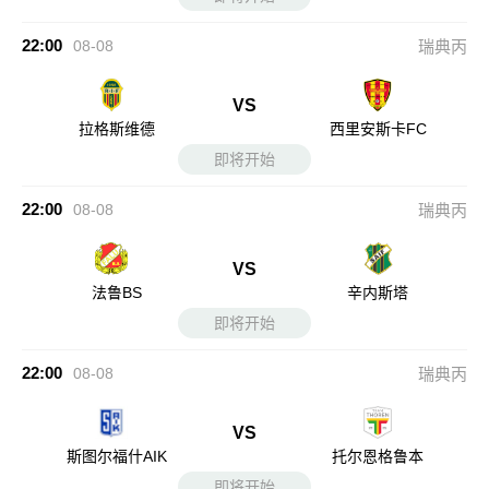
22:00
08-08
瑞典丙
VS
拉格斯维德
西里安斯卡FC
即将开始
22:00
08-08
瑞典丙
VS
法鲁BS
辛内斯塔
即将开始
22:00
08-08
瑞典丙
VS
斯图尔福什AIK
托尔恩格鲁本
即将开始