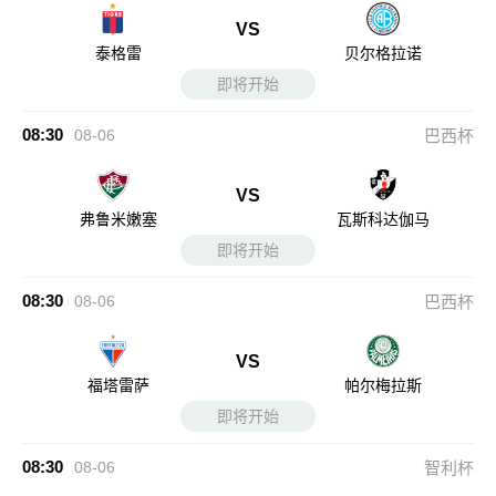
VS
泰格雷
贝尔格拉诺
即将开始
08:30
08-06
巴西杯
VS
弗鲁米嫩塞
瓦斯科达伽马
即将开始
08:30
08-06
巴西杯
VS
福塔雷萨
帕尔梅拉斯
即将开始
08:30
08-06
智利杯