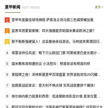
意甲新闻
HOT NEWS
更多 +
1
意甲年度最佳球场揭晓 萨索洛主场马佩三色城荣耀加冕
2
蓝黑军团夏窗豪赌：四大强援能否助国米重返欧洲之巅？
3
那不勒斯强硬留人！总监曼纳亲自游说，马林放弃黄潜回归母队
4
塔雷谈帅位风波：眼下只认欧冠门票 阿莱格里仍是长期计划核心
5
国米教练席频遭抗议 小法怒斥：榜首就该有榜首的样
6
里程碑之夜！泽林斯基意甲百球盛宴 世界波助攻恰20闪耀梅阿查
7
加图索战前宣言：意大利不惧点球 生死战就要拼个痛快！
8
埃尔纳内斯力挺普利西奇：低迷期助攻彰显价值 首发位置该留给他
9
欧冠次回合裁判出炉！法国名哨巴斯蒂恩执哨拜仁战亚特兰大