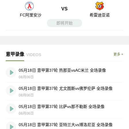
VS
FC阿里安沙
希雷迪亚诺
即将开始
意甲录像
VIDEOS
更多 +
05月18日 意甲第37轮 热那亚vsAC米兰 全场录像
08月06日
05月18日 意甲第37轮 尤文图斯vs佛罗伦萨 全场录像
08月06日
05月18日 意甲第37轮 比萨vs那不勒斯 全场录像
08月06日
05月18日 意甲第37轮 亚特兰大vs博洛尼亚 全场录像