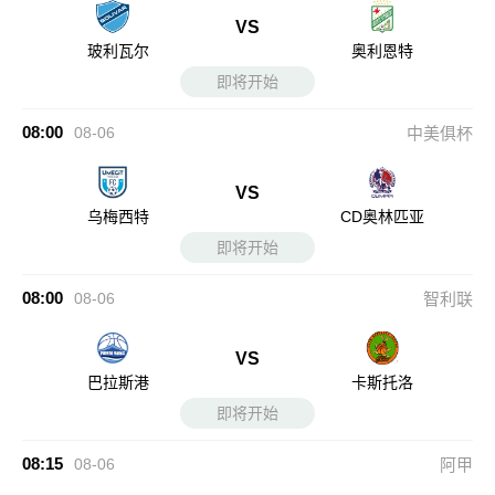
VS
玻利瓦尔
奥利恩特
即将开始
08:00
08-06
中美俱杯
VS
乌梅西特
CD奥林匹亚
即将开始
08:00
08-06
智利联
VS
巴拉斯港
卡斯托洛
即将开始
08:15
08-06
阿甲