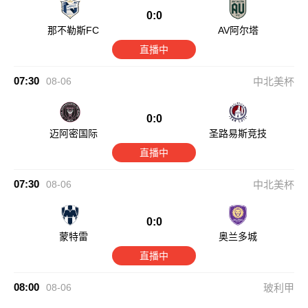
0:0
那不勒斯FC
AV阿尔塔
直播中
07:30
08-06
中北美杯
0:0
迈阿密国际
圣路易斯竞技
直播中
07:30
08-06
中北美杯
0:0
蒙特雷
奥兰多城
直播中
08:00
08-06
玻利甲