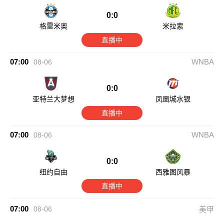
0:0
格雷米奥
米拉索
直播中
07:00
WNBA
08-06
0:0
亚特兰大梦想
凤凰城水银
直播中
07:00
WNBA
08-06
0:0
纽约自由
西雅图风暴
直播中
07:00
08-06
美甲