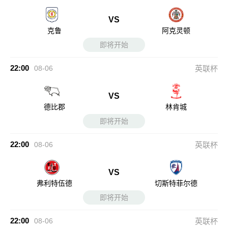
VS
克鲁
阿克灵顿
即将开始
22:00
08-06
英联杯
VS
德比郡
林肯城
即将开始
22:00
08-06
英联杯
VS
弗利特伍德
切斯特菲尔德
即将开始
22:00
08-06
英联杯