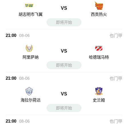
VS
胡志明市飞翼
西贡热火
即将开始
21:00
08-06
也门甲
VS
阿里萨纳
哈德瑞马特
即将开始
21:00
08-06
也门甲
VS
海拉尔荷达
史兰姆
即将开始
21:00
08-06
也门甲