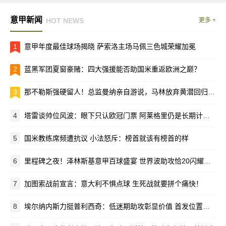
意甲新闻
HOT NEWS
更多 +
1
意甲年度最佳球场揭晓 萨索洛主场马佩三色城荣耀加冕
2
蓝黑军团夏窗豪赌：四大强援能否助国米重返欧洲之巅？
3
那不勒斯强硬留人！总监曼纳亲自游说，马林放弃黄潜回归母队
4
塔雷谈帅位风波：眼下只认欧冠门票 阿莱格里仍是长期计划核心
5
国米教练席频遭抗议 小法怒斥：榜首就该有榜首的样
6
里程碑之夜！泽林斯基意甲百球盛宴 世界波助攻恰20闪耀梅阿查
7
加图索战前宣言：意大利不惧点球 生死战就要拼个痛快！
8
埃尔纳内斯力挺普利西奇：低迷期助攻彰显价值 首发位置该留给他