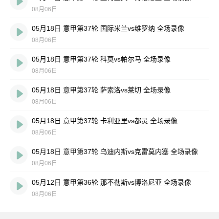
08月06日
05月18日 意甲第37轮 国际米兰vs维罗纳 全场录像
08月06日
05月18日 意甲第37轮 科莫vs帕尔马 全场录像
08月06日
05月18日 意甲第37轮 萨索洛vs莱切 全场录像
08月06日
05月18日 意甲第37轮 卡利亚里vs都灵 全场录像
08月06日
05月18日 意甲第37轮 乌迪内斯vs克雷莫内塞 全场录像
08月06日
05月12日 意甲第36轮 那不勒斯vs博洛尼亚 全场录像
08月06日