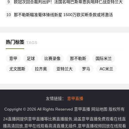
9
欧冠次回合裁判出炉！法国名哨巴斯蒂恩执哨拜仁战亚特兰大
10
那不勒斯瞄准葡体锋线新星 1500万欧买断条款或将激活
热门标签
TAGS
意甲
足球
比赛录像
那不勒斯
国际米兰
尤文图斯
拉齐奥
亚特兰大
罗马
AC米兰
友情链接：
意甲直播
Copyright © 2026 All Rights Reserved
意甲直播
网站地图
版权所有
24直播网提供意甲直播等比赛直播服务,涵盖意甲直播免费观看在线直
播高清回放,意甲在线观看高清直播无插件,意甲直播视频回放在线观看