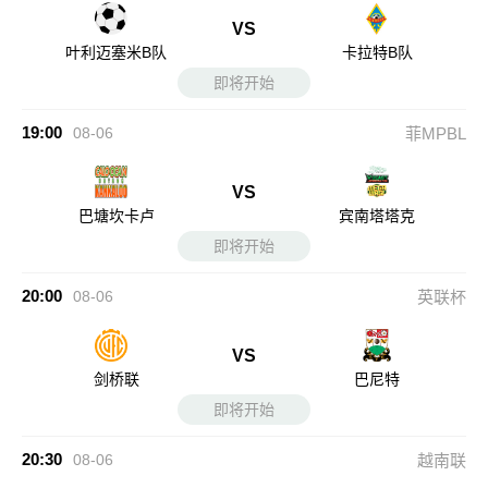
VS
叶利迈塞米B队
卡拉特B队
即将开始
19:00
08-06
菲MPBL
VS
巴塘坎卡卢
宾南塔塔克
即将开始
20:00
08-06
英联杯
VS
剑桥联
巴尼特
即将开始
20:30
08-06
越南联