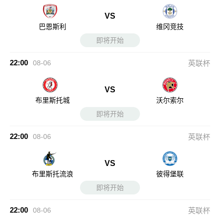
VS
巴恩斯利
维冈竞技
即将开始
22:00
08-06
英联杯
VS
布里斯托城
沃尔索尔
即将开始
22:00
08-06
英联杯
VS
布里斯托流浪
彼得堡联
即将开始
22:00
08-06
英联杯