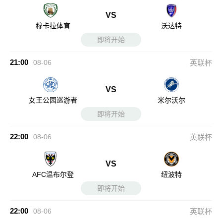
VS
穆卡拉体育
沃达特
即将开始
21:00
08-06
英联杯
VS
女王公园巡游者
米尔沃尔
即将开始
22:00
08-06
英联杯
VS
AFC温布尔登
纽波特
即将开始
22:00
08-06
英联杯