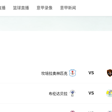
直播
篮球直播
意甲录像
意甲新闻
VS
坎培拉奥林匹克
VS
布伦达贝拉