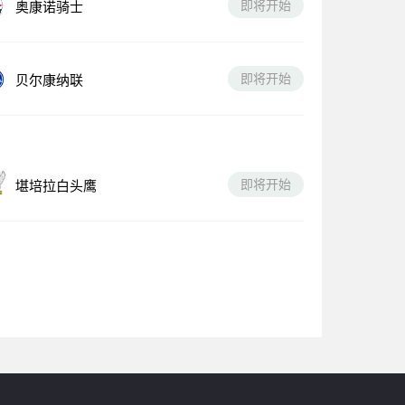
即将开始
奥康诺骑士
即将开始
贝尔康纳联
即将开始
堪培拉白头鹰