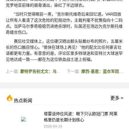
克罗地亚前锋的眉骨涌出，染红了半边球衣。
"当时只觉得眼前一黑，"克尔斯托维奇后来回忆道。VAR回放
让所有人看清了这次危险的犯规动作，主裁判毫不犹豫指向十二码
点。当萨马尔季奇稳稳罚进绝杀球时，队医还在场边为克尔斯托维
奇缝合伤口。
赛后社交媒体上，这位硬汉晒出额头贴着纱布的照片，五厘米
长的伤口触目惊心。"很快在球场上再见！"他的配文比任何豪言壮
语都更有力量。有意思的是，评论区里多特球迷和亚特兰大球迷罕
见地达成一致——都在为这位铁血战士送上祝福。
上一篇:
蒙特罗告别尤文：乌拉圭教头将执掌巴神所在阿联酋球队
下一篇:
摩西·基恩：蓝衣军团必将重返世界杯，加图索的激情点燃全队
更多 >
热点新闻
塔雷谈帅位风波：眼下只认欧冠门票 阿莱
格里仍是长期计划核心
2026-04-19