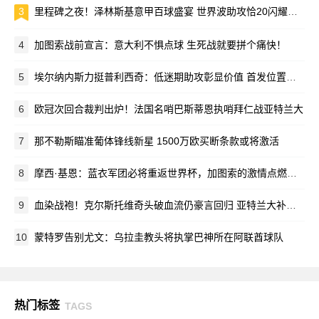
3
里程碑之夜！泽林斯基意甲百球盛宴 世界波助攻恰20闪耀梅阿查
4
加图索战前宣言：意大利不惧点球 生死战就要拼个痛快！
5
埃尔纳内斯力挺普利西奇：低迷期助攻彰显价值 首发位置该留给他
6
欧冠次回合裁判出炉！法国名哨巴斯蒂恩执哨拜仁战亚特兰大
7
那不勒斯瞄准葡体锋线新星 1500万欧买断条款或将激活
8
摩西·基恩：蓝衣军团必将重返世界杯，加图索的激情点燃全队
9
血染战袍！克尔斯托维奇头破血流仍豪言回归 亚特兰大补时绝杀创奇迹
10
蒙特罗告别尤文：乌拉圭教头将执掌巴神所在阿联酋球队
热门标签
TAGS