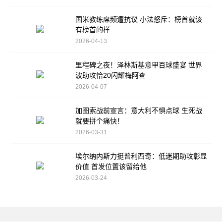
国米教练席频遭抗议 小法怒斥：榜首就该
有榜首的样
2026-04-13
里程碑之夜！泽林斯基意甲百球盛宴 世界
波助攻恰20闪耀梅阿查
2026-04-07
加图索战前宣言：意大利不惧点球 生死战
就要拼个痛快！
2026-03-31
埃尔纳内斯力挺普利西奇：低迷期助攻彰显
价值 首发位置该留给他
2026-03-24