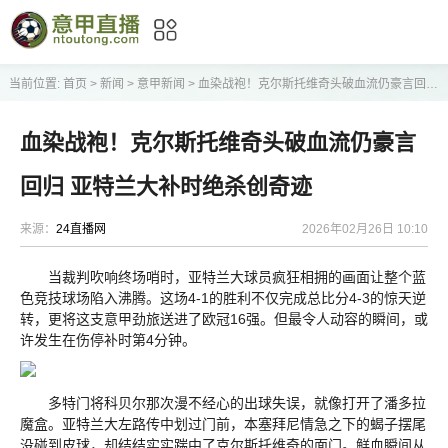
当前位置:
首页
>
新闻
>
意甲新闻
>
血染战袍！克尔斯托维奇头破血流仍豪言回归 亚特兰大补时绝杀创奇迹
血染战袍！克尔斯托维奇头破血流仍豪言
回归 亚特兰大补时绝杀创奇迹
来源：
24直播网
2026年02月26日 10:10
当裁判吹响终场哨时，亚特兰大球员疯狂相拥的画面让整个蓝
色竞技球场陷入沸腾。这场4-1的胜利不仅完成总比分4-3的惊天逆
转，更将这支意甲劲旅送进了欧冠16强。但最令人动容的瞬间，或
许发生在伤停补时第4分钟。
多特门将科贝尔那次漫不经心的出球失误，就像打开了潘多拉
魔盒。亚特兰大左路传中划过门前，本塞拜尼情急之下的蝎子摆尾
没碰到皮球，却结结实实踹中了克尔斯托维奇的面门。鲜血瞬间从