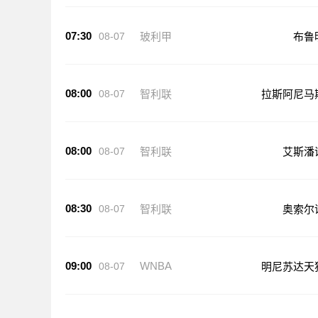
07:30
08-07
玻利甲
布鲁
08:00
08-07
智利联
拉斯阿尼马
08:00
08-07
智利联
艾斯潘
08:30
08-07
智利联
奥索尔
09:00
WNBA
08-07
明尼苏达天