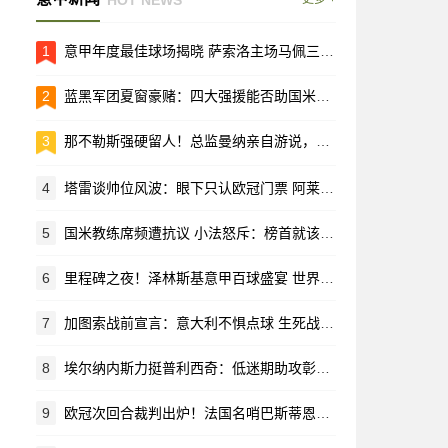
1
意甲年度最佳球场揭晓 萨索洛主场马佩三色城荣耀加冕
2
蓝黑军团夏窗豪赌：四大强援能否助国米重返欧洲之巅？
3
那不勒斯强硬留人！总监曼纳亲自游说，马林放弃黄潜回归母队
4
塔雷谈帅位风波：眼下只认欧冠门票 阿莱格里仍是长期计划核心
5
国米教练席频遭抗议 小法怒斥：榜首就该有榜首的样
6
里程碑之夜！泽林斯基意甲百球盛宴 世界波助攻恰20闪耀梅阿查
7
加图索战前宣言：意大利不惧点球 生死战就要拼个痛快！
8
埃尔纳内斯力挺普利西奇：低迷期助攻彰显价值 首发位置该留给他
9
欧冠次回合裁判出炉！法国名哨巴斯蒂恩执哨拜仁战亚特兰大