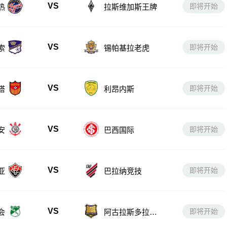
VS
即将开始
热
拉斯维加斯王牌
VS
即将开始
索
锡帕基拉老虎
VS
即将开始
塔
利昂内斯
VS
即将开始
安
巴西国际
VS
即将开始
亚
巴拉纳竞技
VS
即将开始
会
阿古拉斯多拉达
斯