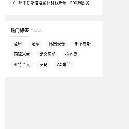
10
那不勒斯瞄准葡体锋线新星 1500万欧买断条款或将激活
热门标签
TAGS
意甲
足球
比赛录像
那不勒斯
国际米兰
尤文图斯
拉齐奥
亚特兰大
罗马
AC米兰