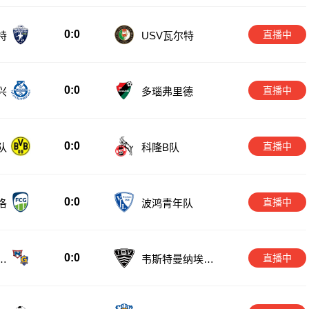
0:0
直播中
特
USV瓦尔特
0:0
直播中
兴
多瑙弗里德
0:0
直播中
队
科隆B队
0:0
直播中
洛
波鸿青年队
0:0
直播中
连
韦斯特曼纳埃亚
尔女足