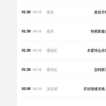
01:30
08-08
奥丙
奥伯华
01:30
08-08
奥丙
特赖斯基
01:30
08-08
德地区
多蒙特业余
01:30
08-08
德地区
加特斯
02:00
08-08
冰女超
尼哈德维克格
戴域克女足