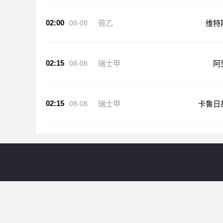
02:00
08-08
荷乙
维特
02:15
08-08
瑞士甲
阿
02:15
08-08
瑞士甲
卡鲁日
24直播网提供意甲直播等比赛直播服务,涵盖意甲直播免费
直