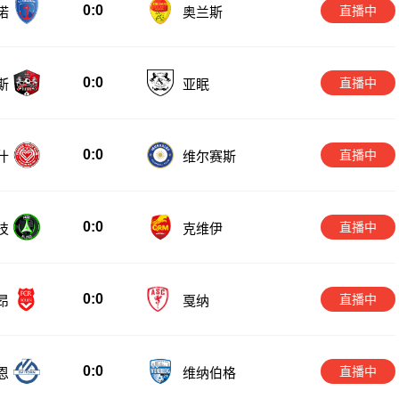
0:0
直播中
诺
奥兰斯
0:0
直播中
斯
亚眠
0:0
直播中
什
维尔赛斯
0:0
直播中
技
克维伊
0:0
直播中
昂
戛纳
0:0
直播中
恩
维纳伯格