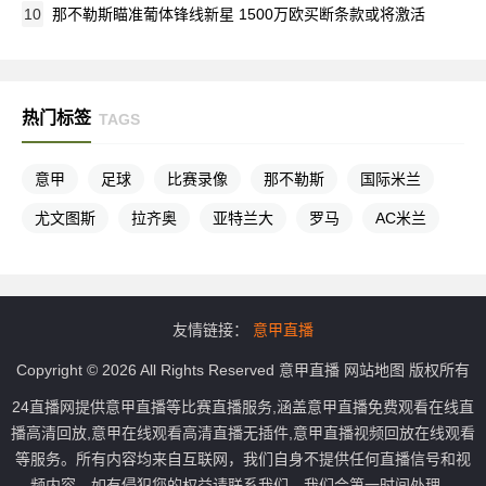
10
那不勒斯瞄准葡体锋线新星 1500万欧买断条款或将激活
热门标签
TAGS
意甲
足球
比赛录像
那不勒斯
国际米兰
尤文图斯
拉齐奥
亚特兰大
罗马
AC米兰
友情链接：
意甲直播
Copyright © 2026 All Rights Reserved
意甲直播
网站地图
版权所有
24直播网提供意甲直播等比赛直播服务,涵盖意甲直播免费观看在线直
播高清回放,意甲在线观看高清直播无插件,意甲直播视频回放在线观看
等服务。所有内容均来自互联网，我们自身不提供任何直播信号和视
频内容，如有侵犯您的权益请联系我们，我们会第一时间处理。