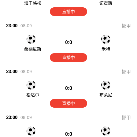
海于格松
诺霍斯
直播中
23:00
08-09
挪甲
0:0
桑德尼斯
禾特
直播中
23:00
08-09
挪甲
0:0
松达尔
布莱尼
直播中
23:00
08-09
挪甲
0:0