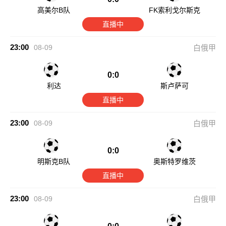
高美尔B队
FK索利戈尔斯克
直播中
23:00
08-09
白俄甲
0:0
利达
斯卢萨可
直播中
23:00
08-09
白俄甲
0:0
明斯克B队
奥斯特罗维茨
直播中
23:00
08-09
白俄甲