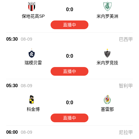
0:0
保地花高SP
米内罗美洲
直播中
05:30
08-09
巴西甲
0:0
瑞模贝雷
米内罗竞技
直播中
05:30
08-09
智利甲
0:0
科金博
塞雷那
直播中
06:00
08-09
尼拉甲