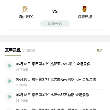
VS
塔尔萨FC
底特律城
即将开始
意甲录像
VIDEOS
更多 +
05月18日 意甲第37轮 热那亚vsAC米兰 全场录像
08月09日
05月18日 意甲第37轮 尤文图斯vs佛罗伦萨 全场录像
08月09日
05月18日 意甲第37轮 比萨vs那不勒斯 全场录像
08月09日