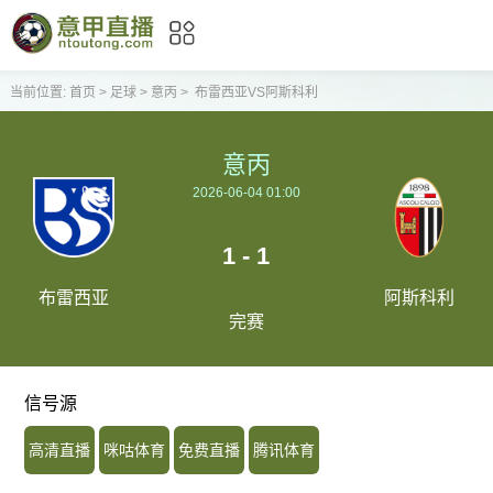
当前位置:
首页
>
足球
>
意丙
>
布雷西亚VS阿斯科利
意丙
2026-06-04 01:00
1 - 1
布雷西亚
阿斯科利
完赛
信号源
高清直播
咪咕体育
免费直播
腾讯体育