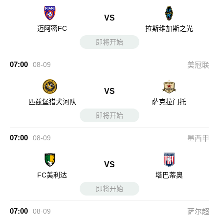
VS
迈阿密FC
拉斯维加斯之光
即将开始
07:00
08-09
美冠联
VS
匹兹堡猎犬河队
萨克拉门托
即将开始
07:00
08-09
墨西甲
VS
FC美利达
塔巴蒂奥
即将开始
07:00
08-09
萨尔超