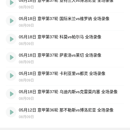
05月18日 意甲第37轮 亚特兰大vs博洛尼亚 全场录像
08月09日
05月18日 意甲第37轮 国际米兰vs维罗纳 全场录像
08月09日
05月18日 意甲第37轮 科莫vs帕尔马 全场录像
08月09日
05月18日 意甲第37轮 萨索洛vs莱切 全场录像
08月09日
05月18日 意甲第37轮 卡利亚里vs都灵 全场录像
08月09日
05月18日 意甲第37轮 乌迪内斯vs克雷莫内塞 全场录像
08月09日
05月12日 意甲第36轮 那不勒斯vs博洛尼亚 全场录像
08月09日