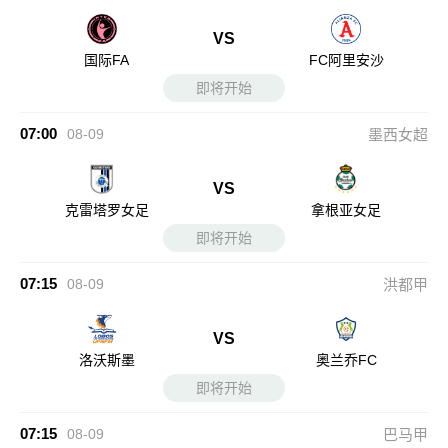
VS
国际FA
FC阿里安沙
即将开始
07:00
08-09
墨西女超
VS
克雷塔罗女足
拿根亚女足
即将开始
07:15
08-09
洪都甲
VS
洛沃斯墨
奥兰乔FC
即将开始
07:15
08-09
巴马甲