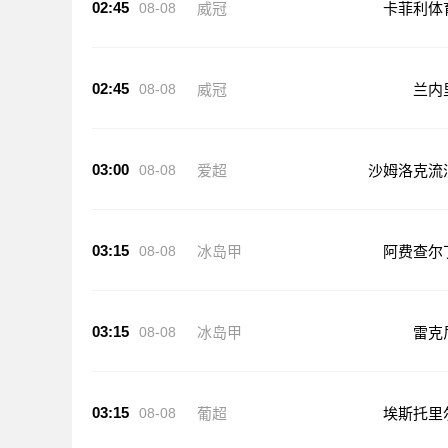
02:45
08-08
威冠
卡菲利体
02:45
08-08
威冠
兰内
03:00
08-08
爱超
沙姆洛克流
03:15
08-08
冰岛甲
阿费查尔
03:15
08-08
冰岛甲
雷克
03:15
08-08
葡超
埃斯托里