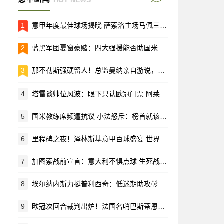
1
意甲年度最佳球场揭晓 萨索洛主场马佩三色城荣耀加冕
2
蓝黑军团夏窗豪赌：四大强援能否助国米重返欧洲之巅？
3
那不勒斯强硬留人！总监曼纳亲自游说，马林放弃黄潜回归母队
4
塔雷谈帅位风波：眼下只认欧冠门票 阿莱格里仍是长期计划核心
5
国米教练席频遭抗议 小法怒斥：榜首就该有榜首的样
6
里程碑之夜！泽林斯基意甲百球盛宴 世界波助攻恰20闪耀梅阿查
7
加图索战前宣言：意大利不惧点球 生死战就要拼个痛快！
8
埃尔纳内斯力挺普利西奇：低迷期助攻彰显价值 首发位置该留给他
9
欧冠次回合裁判出炉！法国名哨巴斯蒂恩执哨拜仁战亚特兰大