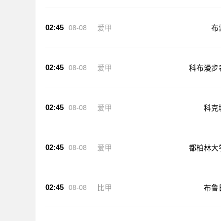
02:45
08-08
爱甲
布
02:45
08-08
爱甲
科布漫步
02:45
08-08
爱甲
科克
02:45
08-08
爱甲
都柏林大
02:45
08-08
比甲
布鲁