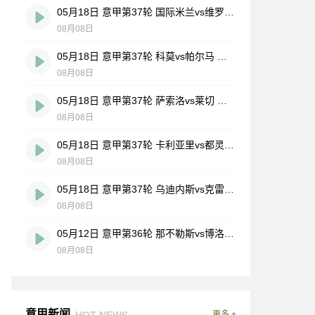
05月18日 意甲第37轮 国际米兰vs维罗纳 全场录像
08月08日
05月18日 意甲第37轮 科莫vs帕尔马 全场录像
08月08日
05月18日 意甲第37轮 萨索洛vs莱切 全场录像
08月08日
05月18日 意甲第37轮 卡利亚里vs都灵 全场录像
08月08日
05月18日 意甲第37轮 乌迪内斯vs克雷莫内塞 全场录像
08月08日
05月12日 意甲第36轮 那不勒斯vs博洛尼亚 全场录像
08月08日
意甲新闻
HOT NEWS
更多 +