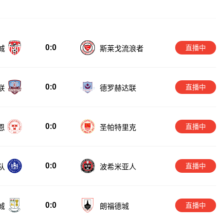
0:0
直播中
城
斯莱戈流浪者
0:0
直播中
联
德罗赫达联
0:0
直播中
恩
圣帕特里克
0:0
直播中
队
波希米亚人
0:0
直播中
城
朗福德城