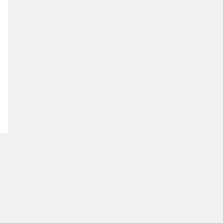
在线观看等服务。所有内容均来自互联网，我们自身不提供任何
。