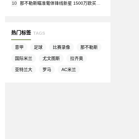
10
那不勒斯瞄准葡体锋线新星 1500万欧买断条款或将激活
热门标签
TAGS
意甲
足球
比赛录像
那不勒斯
国际米兰
尤文图斯
拉齐奥
亚特兰大
罗马
AC米兰