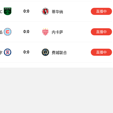
0:0
直播中
C
蒂华纳
0:0
直播中
焰
内卡萨
0:0
直播中
字
费城联合
友情链接：
意甲直播
Copyright © 2026 All Rights Reserved
意甲直播
网站地图
版权所有
观看在线直播高清回放,意甲在线观看高清直播无插件,意甲直播视频回放
播信号和视频内容，如有侵犯您的权益请联系我们，我们会第一时间处理