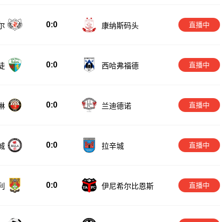
0:0
直播中
尔
康纳斯码头
0:0
直播中
徒
西哈弗福德
0:0
直播中
琳
兰迪德诺
0:0
直播中
城
拉辛城
0:0
直播中
利
伊尼希尔比恩斯