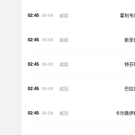
02:45
08-08
威超
霍利韦
02:45
08-08
威超
新圣
02:45
08-08
威超
特芬
02:45
08-08
威冠
巴拉
02:45
08-08
威冠
卡尔路伊