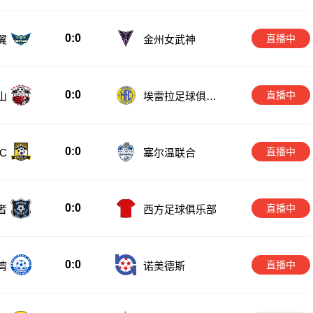
0:0
直播中
翼
金州女武神
0:0
直播中
山
埃雷拉足球俱乐
部
0:0
直播中
C
塞尔温联合
0:0
直播中
者
西方足球俱乐部
0:0
直播中
湾
诺美德斯