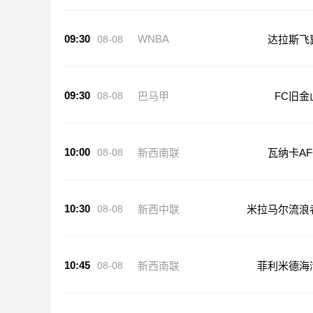
09:30
WNBA
08-08
达拉斯飞
09:30
08-08
巴马甲
FC旧金
10:00
08-08
新西南联
瓦纳卡AF
10:30
08-08
新西中联
米拉马尔流浪
10:45
08-08
新西南联
菲利米德海