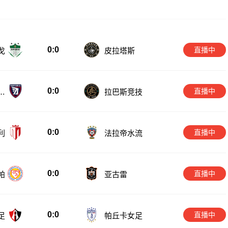
0:0
直播中
戈
皮拉塔斯
0:0
直播中
雷
拉巴斯竞技
0:0
直播中
利
法拉帝水流
0:0
直播中
帕
亚古雷
0:0
直播中
足
帕丘卡女足