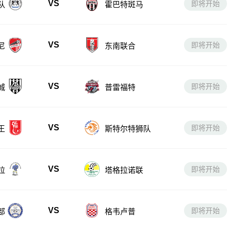
VS
即将开始
队
霍巴特斑马
VS
即将开始
尼
东南联合
VS
即将开始
城
普雷福特
VS
即将开始
王
斯特尔特狮队
VS
即将开始
拉
塔格拉诺联
VS
即将开始
部
格韦卢普