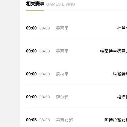
相关赛事
GAMES LIVING
09:00
08-08
墨西甲
杜兰
09:00
08-08
墨西甲
帕蒂特兰德莫
洛斯
09:00
08-08
尼拉甲
埃斯特
09:00
08-08
萨尔超
梅塔
09:05
08-08
墨西女超
阿特拉斯女