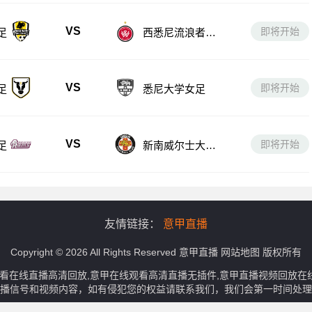
VS
即将开始
足
西悉尼流浪者女
足B队
VS
即将开始
足
悉尼大学女足
VS
即将开始
足
新南威尔士大学
女足
友情链接：
意甲直播
Copyright © 2026 All Rights Reserved
意甲直播
网站地图
版权所有
观看在线直播高清回放,意甲在线观看高清直播无插件,意甲直播视频回放
播信号和视频内容，如有侵犯您的权益请联系我们，我们会第一时间处理