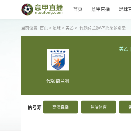
首页
意甲直播
足球
当前位置:
首页
>
足球
>
美乙
>
代顿荷兰狮VS托莱多别墅
美乙
|
代顿荷兰狮
高清直播
咪咕体育
信号源