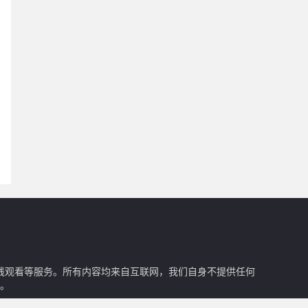
在线观看等服务。所有内容均来自互联网，我们自身不提供任何
。