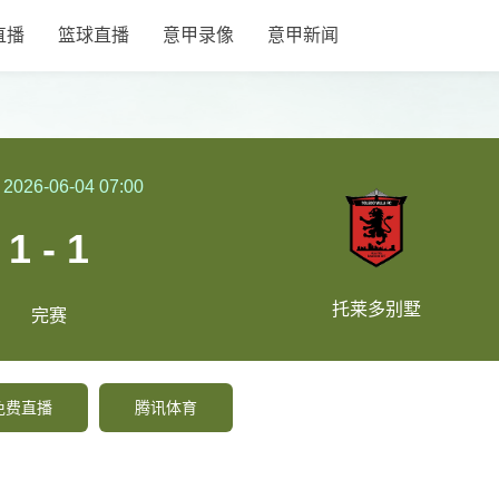
直播
篮球直播
意甲录像
意甲新闻
2026-06-04 07:00
1 - 1
托莱多别墅
完赛
免费直播
腾讯体育