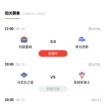
相关赛事
GAMES LIVING
17:00
08-10
菲MPBL
0:0
玛丽基纳
塔马劳斯
直播中
19:00
08-10
菲MPBL
VS
马尼拉之星
圣胡安骑士
即将开始
19:30
08-10
中U21