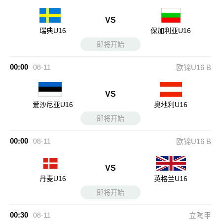
VS
瑞典U16
保加利亚U16
即将开始
00:00
08-11
欧锦U16 B
VS
爱沙尼亚U16
奥地利U16
即将开始
00:00
08-11
欧锦U16 B
VS
丹麦U16
英格兰U16
即将开始
00:30
08-11
立陶甲