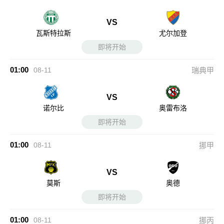
VS
瓦斯特拉斯
尤尔加登
即将开始
01:00
08-11
瑞典甲
VS
诺尔比
奥雷布洛
即将开始
01:00
08-11
挪甲
VS
莫斯
奥德
即将开始
01:00
08-11
挪丙