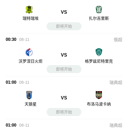
VS
瑞特瑞埃
扎尔吉里斯
即将开始
00:30
08-11
俄超
VS
沃罗涅日火炬
格罗兹尼特里克
即将开始
01:00
08-11
瑞典超
VS
天狼星
布洛马波卡纳
即将开始
01:00
08-11
瑞典超