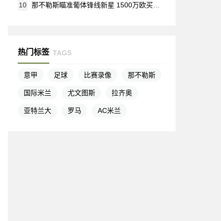
10
那不勒斯瞄准葡体锋线新星 1500万欧买断条款或将激活
热门标签
TAGS
意甲
足球
比赛录像
那不勒斯
国际米兰
尤文图斯
拉齐奥
亚特兰大
罗马
AC米兰