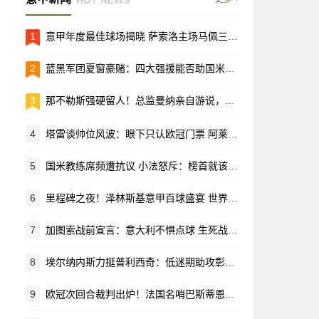
1
意甲年度最佳球场揭晓 萨索洛主场马佩三色城荣耀加冕
2
蓝黑军团夏窗豪赌：四大强援能否助国米重返欧洲之巅？
3
那不勒斯强硬留人！总监曼纳亲自游说，马林放弃黄潜回归母队
4
塔雷谈帅位风波：眼下只认欧冠门票 阿莱格里仍是长期计划核心
5
国米教练席频遭抗议 小法怒斥：榜首就该有榜首的样
6
里程碑之夜！泽林斯基意甲百球盛宴 世界波助攻恰20闪耀梅阿查
7
加图索战前宣言：意大利不惧点球 生死战就要拼个痛快！
8
埃尔纳内斯力挺普利西奇：低迷期助攻彰显价值 首发位置该留给他
9
欧冠次回合裁判出炉！法国名哨巴斯蒂恩执哨拜仁战亚特兰大