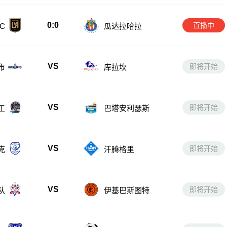
0:0
直播中
C
瓜达拉哈拉
VS
即将开始
市
库拉坎
VS
即将开始
工
巴塔安利瑟斯
VS
即将开始
克
汗腾格里
VS
即将开始
队
伊基巴斯图特