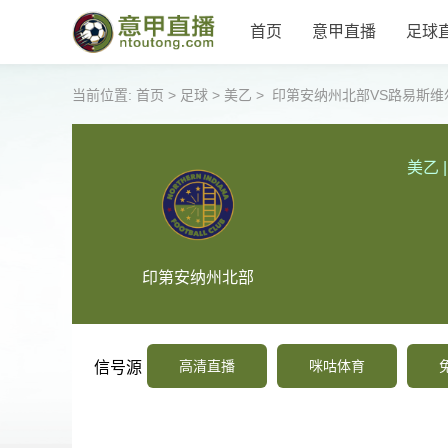
首页
意甲直播
足球
当前位置:
首页
>
足球
>
美乙
>
印第安纳州北部VS路易斯维
美乙
|
印第安纳州北部
高清直播
咪咕体育
信号源