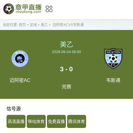
当前位置:
首页
>
足球
>
美乙
>
迈阿密ACVS韦斯通
美乙
2026-06-04 06:00
3 - 0
迈阿密AC
韦斯通
完赛
信号源
高清直播
咪咕体育
免费直播
腾讯体育