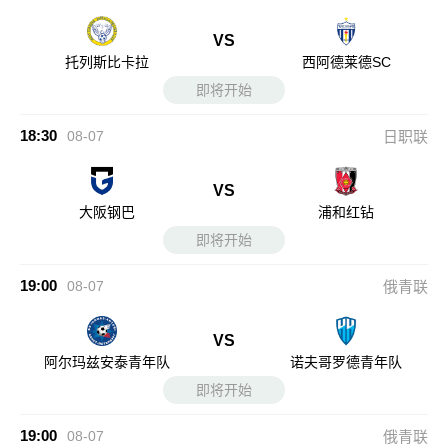
VS
托列斯比卡拉
西阿德莱德SC
即将开始
18:30
08-07
日职联
VS
大阪钢巴
浦和红钻
即将开始
19:00
08-07
俄青联
VS
阿尔玛兹安泰青年队
诺夫哥罗德青年队
即将开始
19:00
08-07
俄青联