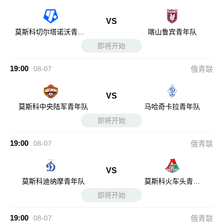
VS
莫斯科切尔塔诺沃青年
喀山鲁宾青年队
队
即将开始
19:00
08-07
俄青联
VS
莫斯科中央陆军青年队
马哈奇卡拉青年队
即将开始
19:00
08-07
俄青联
VS
莫斯科迪纳摩青年队
莫斯科火车头青年
队
即将开始
19:00
08-07
俄青联