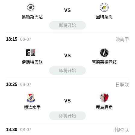
VS
黑镇斯巴达
因特莱恩
即将开始
18:15
08-07
澳南甲
VS
伊斯特恩联
阿德莱德竞技
即将开始
18:25
08-07
日职联
VS
横滨水手
鹿岛鹿角
即将开始
18:30
08-07
韩K2联