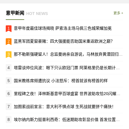
意甲新闻
HOT NEWS
更多 +
1
意甲年度最佳球场揭晓 萨索洛主场马佩三色城荣耀加冕
2
蓝黑军团夏窗豪赌：四大强援能否助国米重返欧洲之巅？
3
那不勒斯强硬留人！总监曼纳亲自游说，马林放弃黄潜回归母队
4
塔雷谈帅位风波：眼下只认欧冠门票 阿莱格里仍是长期计划核心
5
国米教练席频遭抗议 小法怒斥：榜首就该有榜首的样
6
里程碑之夜！泽林斯基意甲百球盛宴 世界波助攻恰20闪耀梅阿查
7
加图索战前宣言：意大利不惧点球 生死战就要拼个痛快！
8
埃尔纳内斯力挺普利西奇：低迷期助攻彰显价值 首发位置该留给他