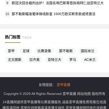
9
欧冠次回合裁判出炉！法国名哨巴斯蒂恩执哨拜仁战亚特兰大
10
那不勒斯瞄准葡体锋线新星 1500万欧买断条款或将激活
热门标签
TAGS
意甲
足球
比赛录像
那不勒斯
国际米兰
尤文图斯
拉齐奥
亚特兰大
罗马
AC米兰
友情链接：
意甲直播
Copyright © 2026 All Rights Reserved
意甲直播
网站地图
版权所有
24直播网提供意甲直播等比赛直播服务,涵盖意甲直播免费观看在线直
播高清回放,意甲在线观看高清直播无插件,意甲直播视频回放在线观看