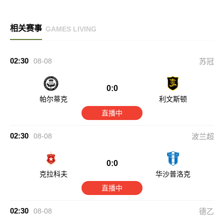
相关赛事
GAMES LIVING
02:30
08-08
苏冠
0:0
帕尔蒂克
利文斯顿
直播中
02:30
08-08
波兰超
0:0
克拉科夫
华沙普洛克
直播中
02:30
08-08
德乙