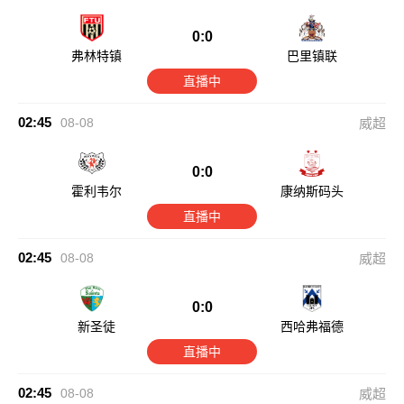
0:0
弗林特镇
巴里镇联
直播中
02:45
08-08
威超
0:0
霍利韦尔
康纳斯码头
直播中
02:45
08-08
威超
0:0
新圣徒
西哈弗福德
直播中
02:45
08-08
威超