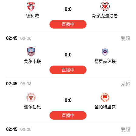
0:0
德利城
斯莱戈流浪者
直播中
02:45
08-08
爱超
0:0
戈尔韦联
德罗赫达联
直播中
02:45
08-08
爱超
0:0
谢尔伯恩
圣帕特里克
直播中
02:45
08-08
爱超