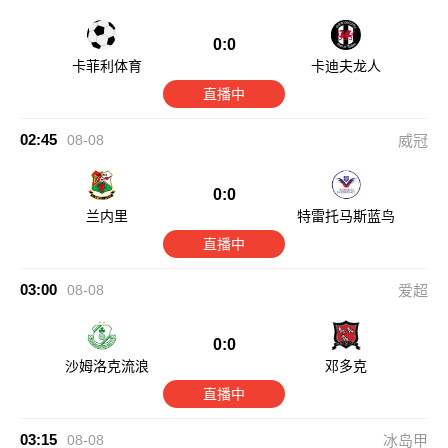
0:0
卡菲利体育
卡迪夫龙人
直播中
02:45
08-08
威冠
0:0
兰内里
特雷托马斯蓝鸟
直播中
03:00
08-08
爱超
0:0
沙姆洛克流浪
邓多克
直播中
03:15
08-08
冰岛甲