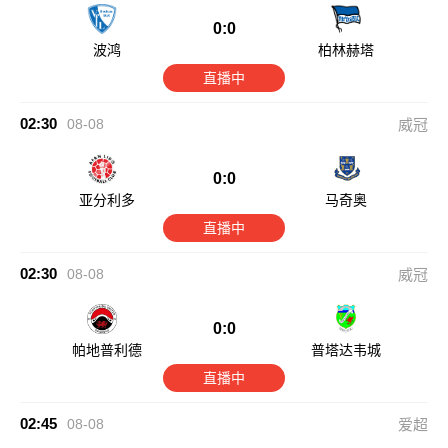
0:0
波鸿
柏林赫塔
直播中
02:30
08-08
威冠
0:0
亚分利多
马奇奥
直播中
02:30
08-08
威冠
0:0
帕地普利德
普塔达韦城
直播中
02:45
08-08
爱超