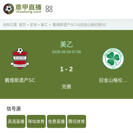
当前位置:
首页
>
足球
>
美乙
>
戴维斯遗产SCVS旧金山格伦斯SC
美乙
2026-06-04 07:00
1 - 2
戴维斯遗产SC
旧金山格伦斯
完赛
SC
信号源
高清直播
咪咕体育
免费直播
腾讯体育