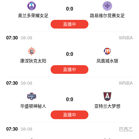
0:0
奥兰多荣耀女足
路易维尔竞赛女足
直播中
07:30
WNBA
08-08
0:0
康涅狄克太阳
凤凰城水银
直播中
07:30
WNBA
08-08
0:0
华盛顿神秘人
亚特兰大梦想
直播中
07:30
08-08
巴西乙