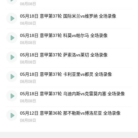
08月08日
05月18日 意甲第37轮 国际米兰vs维罗纳 全场录像
08月08日
05月18日 意甲第37轮 科莫vs帕尔马 全场录像
08月08日
05月18日 意甲第37轮 萨索洛vs莱切 全场录像
08月08日
05月18日 意甲第37轮 卡利亚里vs都灵 全场录像
08月08日
05月18日 意甲第37轮 乌迪内斯vs克雷莫内塞 全场录像
08月08日
05月12日 意甲第36轮 那不勒斯vs博洛尼亚 全场录像
08月08日