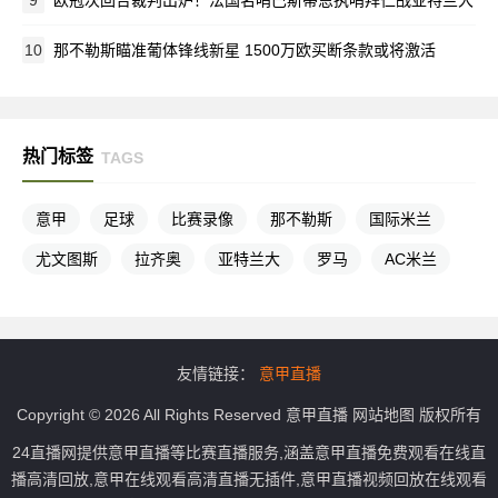
9
欧冠次回合裁判出炉！法国名哨巴斯蒂恩执哨拜仁战亚特兰大
10
那不勒斯瞄准葡体锋线新星 1500万欧买断条款或将激活
热门标签
TAGS
意甲
足球
比赛录像
那不勒斯
国际米兰
尤文图斯
拉齐奥
亚特兰大
罗马
AC米兰
友情链接：
意甲直播
Copyright © 2026 All Rights Reserved
意甲直播
网站地图
版权所有
24直播网提供意甲直播等比赛直播服务,涵盖意甲直播免费观看在线直
播高清回放,意甲在线观看高清直播无插件,意甲直播视频回放在线观看