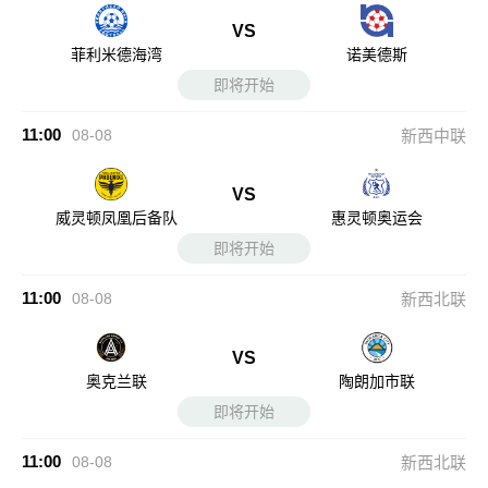
VS
菲利米德海湾
诺美德斯
即将开始
11:00
08-08
新西中联
VS
威灵顿凤凰后备队
惠灵顿奥运会
即将开始
11:00
08-08
新西北联
VS
奥克兰联
陶朗加市联
即将开始
11:00
08-08
新西北联