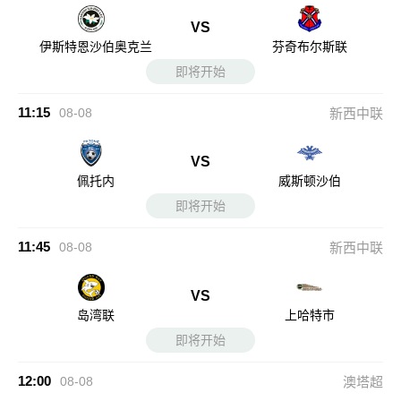
VS
伊斯特恩沙伯奥克兰
芬奇布尔斯联
即将开始
11:15
08-08
新西中联
VS
佩托内
威斯顿沙伯
即将开始
11:45
08-08
新西中联
VS
岛湾联
上哈特市
即将开始
12:00
08-08
澳塔超