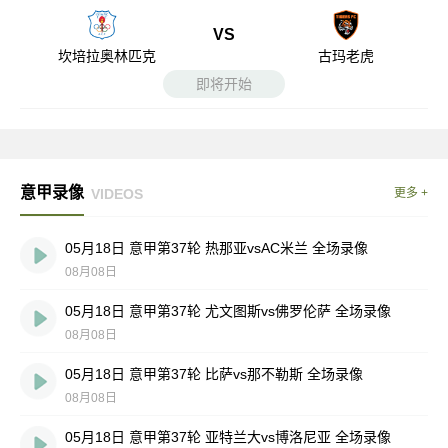
VS
坎培拉奥林匹克
古玛老虎
即将开始
意甲录像
VIDEOS
更多 +
05月18日 意甲第37轮 热那亚vsAC米兰 全场录像
08月08日
05月18日 意甲第37轮 尤文图斯vs佛罗伦萨 全场录像
08月08日
05月18日 意甲第37轮 比萨vs那不勒斯 全场录像
08月08日
05月18日 意甲第37轮 亚特兰大vs博洛尼亚 全场录像