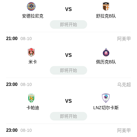
VS
安德拉尼克
舒拉克B队
即将开始
21:00
08-10
阿美甲
VS
米卡
佩历克B队
即将开始
23:00
08-10
乌克超
VS
卡帕迪
LNZ切尔卡斯
即将开始
23:00
08-10
阿美甲