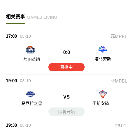
相关赛事
GAMES LIVING
17:00
08-10
菲MPBL
0:0
玛丽基纳
塔马劳斯
直播中
19:00
08-10
菲MPBL
VS
马尼拉之星
圣胡安骑士
即将开始
19:30
08-10
中U21