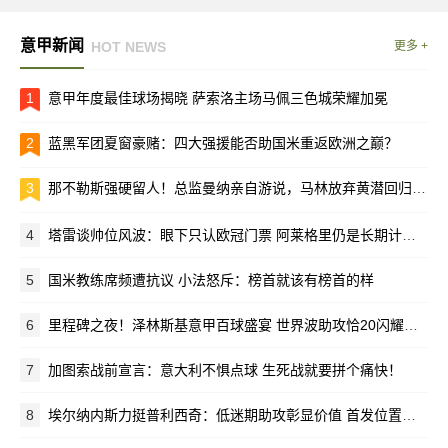
意甲新闻
HOT NEWS
更多 +
1
意甲年度最佳球场揭晓 萨索洛主场马佩三色城荣耀加冕
2
蓝黑军团夏窗豪赌：四大强援能否助国米重返欧洲之巅？
3
那不勒斯强硬留人！总监曼纳亲自游说，马林放弃黄潜回归母队
4
塔雷谈帅位风波：眼下只认欧冠门票 阿莱格里仍是长期计划核心
5
国米教练席频遭抗议 小法怒斥：榜首就该有榜首的样
6
里程碑之夜！泽林斯基意甲百球盛宴 世界波助攻恰20闪耀梅阿查
7
加图索战前宣言：意大利不惧点球 生死战就要拼个痛快！
8
埃尔纳内斯力挺普利西奇：低迷期助攻彰显价值 首发位置该留给他