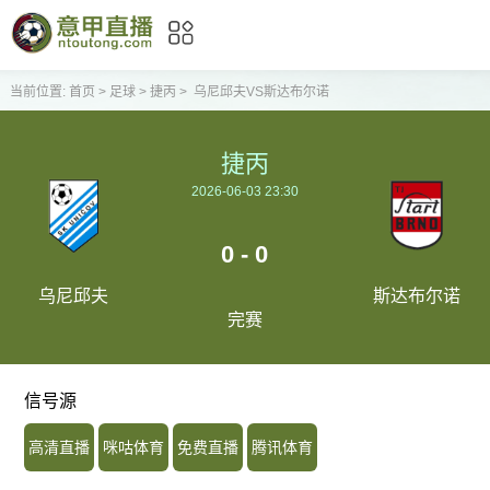
当前位置:
首页
>
足球
>
捷丙
>
乌尼邱夫VS斯达布尔诺
捷丙
2026-06-03 23:30
0 - 0
乌尼邱夫
斯达布尔诺
完赛
信号源
高清直播
咪咕体育
免费直播
腾讯体育