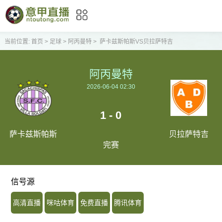
当前位置:
首页
>
足球
>
阿丙曼特
>
萨卡兹斯帕斯VS贝拉萨特吉
阿丙曼特
2026-06-04 02:30
1 - 0
萨卡兹斯帕斯
贝拉萨特吉
完赛
信号源
高清直播
咪咕体育
免费直播
腾讯体育