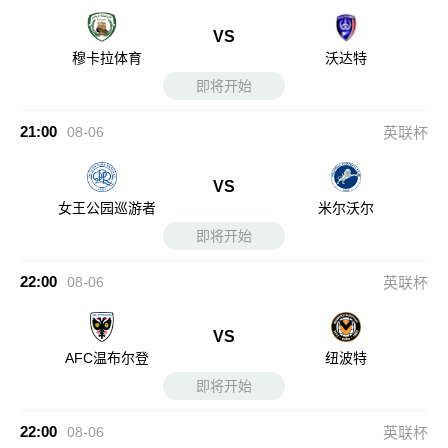
VS
穆卡拉体育
沃达特
即将开始
21:00
08-06
英联杯
VS
女王公园巡游者
米尔沃尔
即将开始
22:00
08-06
英联杯
VS
AFC温布尔登
纽波特
即将开始
22:00
08-06
英联杯