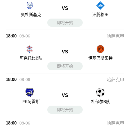
VS
奥杜斯基克
汗腾格里
即将开始
18:00
08-06
哈萨克甲
VS
阿克托比B队
伊基巴斯图特
即将开始
18:00
08-06
哈萨克甲
VS
FK阿雷斯
杜保尔B队
即将开始
18:00
08-06
哈萨克甲