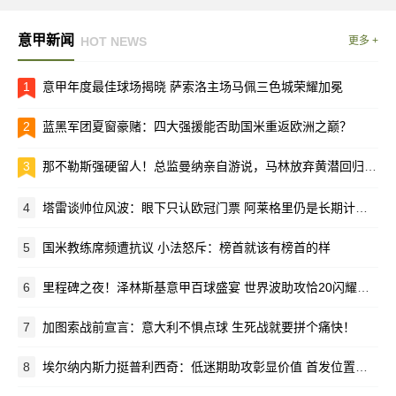
意甲新闻
HOT NEWS
更多 +
1
意甲年度最佳球场揭晓 萨索洛主场马佩三色城荣耀加冕
2
蓝黑军团夏窗豪赌：四大强援能否助国米重返欧洲之巅？
3
那不勒斯强硬留人！总监曼纳亲自游说，马林放弃黄潜回归母队
4
塔雷谈帅位风波：眼下只认欧冠门票 阿莱格里仍是长期计划核心
5
国米教练席频遭抗议 小法怒斥：榜首就该有榜首的样
6
里程碑之夜！泽林斯基意甲百球盛宴 世界波助攻恰20闪耀梅阿查
7
加图索战前宣言：意大利不惧点球 生死战就要拼个痛快！
8
埃尔纳内斯力挺普利西奇：低迷期助攻彰显价值 首发位置该留给他