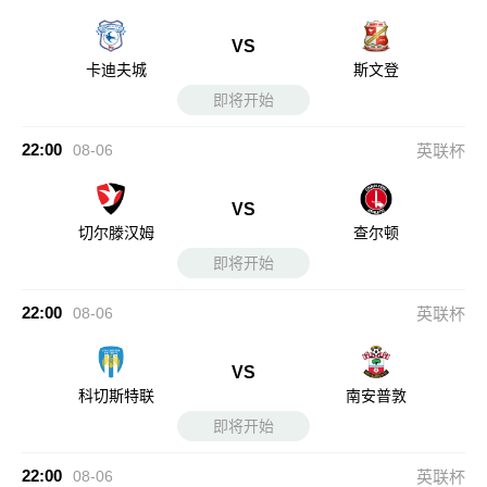
VS
卡迪夫城
斯文登
即将开始
22:00
08-06
英联杯
VS
切尔滕汉姆
查尔顿
即将开始
22:00
08-06
英联杯
VS
科切斯特联
南安普敦
即将开始
22:00
08-06
英联杯