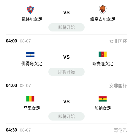
VS
瓦路尔女足
维京古尔女足
即将开始
04:00
08-07
女非国杯
VS
佛得角女足
喀麦隆女足
即将开始
04:00
08-07
女非国杯
VS
马里女足
加纳女足
即将开始
04:30
08-07
哥伦乙