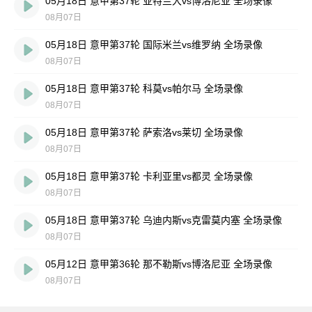
05月18日 意甲第37轮 亚特兰大vs博洛尼亚 全场录像
08月07日
05月18日 意甲第37轮 国际米兰vs维罗纳 全场录像
08月07日
05月18日 意甲第37轮 科莫vs帕尔马 全场录像
08月07日
05月18日 意甲第37轮 萨索洛vs莱切 全场录像
08月07日
05月18日 意甲第37轮 卡利亚里vs都灵 全场录像
08月07日
05月18日 意甲第37轮 乌迪内斯vs克雷莫内塞 全场录像
08月07日
05月12日 意甲第36轮 那不勒斯vs博洛尼亚 全场录像
08月07日