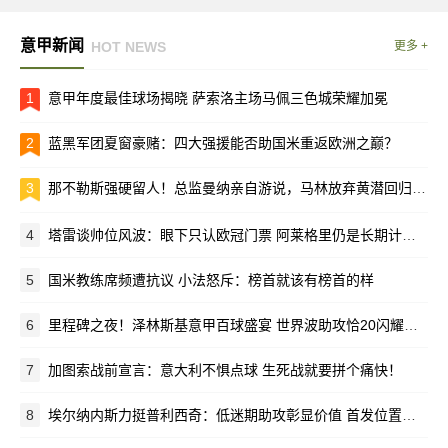
意甲新闻
HOT NEWS
更多 +
1
意甲年度最佳球场揭晓 萨索洛主场马佩三色城荣耀加冕
2
蓝黑军团夏窗豪赌：四大强援能否助国米重返欧洲之巅？
3
那不勒斯强硬留人！总监曼纳亲自游说，马林放弃黄潜回归母队
4
塔雷谈帅位风波：眼下只认欧冠门票 阿莱格里仍是长期计划核心
5
国米教练席频遭抗议 小法怒斥：榜首就该有榜首的样
6
里程碑之夜！泽林斯基意甲百球盛宴 世界波助攻恰20闪耀梅阿查
7
加图索战前宣言：意大利不惧点球 生死战就要拼个痛快！
8
埃尔纳内斯力挺普利西奇：低迷期助攻彰显价值 首发位置该留给他