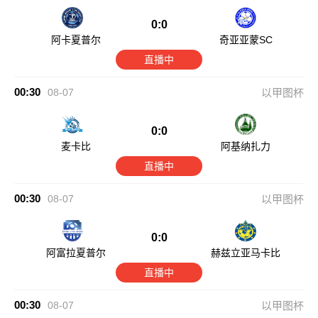
0:0
阿卡夏普尔
奇亚亚蒙SC
直播中
00:30
08-07
以甲图杯
0:0
麦卡比
阿基纳扎力
直播中
00:30
08-07
以甲图杯
0:0
阿富拉夏普尔
赫兹立亚马卡比
直播中
00:30
08-07
以甲图杯