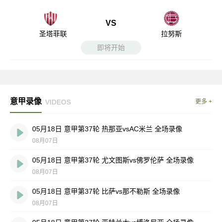
VS
圣塔菲联
拉努斯
即将开始
意甲录像
VIDEOS
更多 +
05月18日 意甲第37轮 热那亚vsAC米兰 全场录像
08月07日
05月18日 意甲第37轮 尤文图斯vs佛罗伦萨 全场录像
08月07日
05月18日 意甲第37轮 比萨vs那不勒斯 全场录像
08月07日