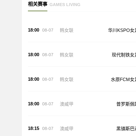
相关赛事
GAMES LIVING
18:00
08-07
韩女联
华川KSPO女
18:00
08-07
韩女联
现代制铁女
18:00
08-07
韩女联
水原FCM女
18:00
08-07
澳威甲
普罗斯佩
18:15
08-07
澳威甲
黑镇斯巴