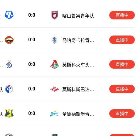
0:0
直播中
诺
喀山鲁宾青年队
0:0
直播中
军
马哈奇卡拉青年
队
0:0
直播中
青
莫斯科火车头青
年队
0:0
直播中
队
莫斯科斯巴达青
年队
0:0
直播中
队
圣彼德斯堡青年
队