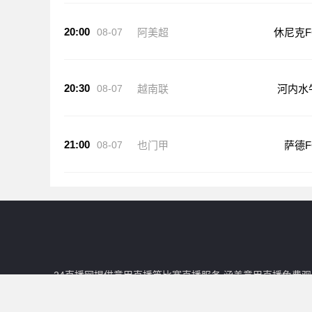
20:00
08-07
阿美超
休尼克F
20:30
08-07
越南联
河内水
21:00
08-07
也门甲
萨德F
24直播网提供意甲直播等比赛直播服务,涵盖意甲直播免费
直