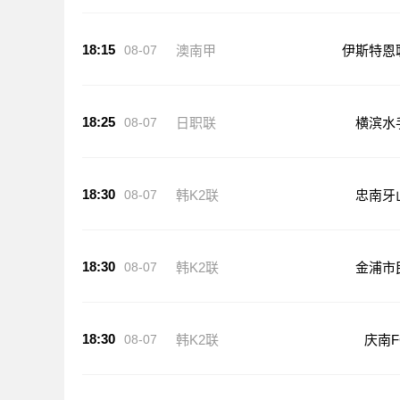
18:15
08-07
澳南甲
伊斯特恩
18:25
08-07
日职联
横滨水
18:30
08-07
韩K2联
忠南牙
18:30
08-07
韩K2联
金浦市
18:30
08-07
韩K2联
庆南F