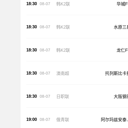
18:30
08-07
韩K2联
华城F
18:30
08-07
韩K2联
水原三
18:30
08-07
韩K2联
龙仁F
18:30
08-07
澳南超
托列斯比卡
18:30
08-07
日职联
大阪钢
19:00
08-07
俄青联
阿尔玛兹安泰
年队