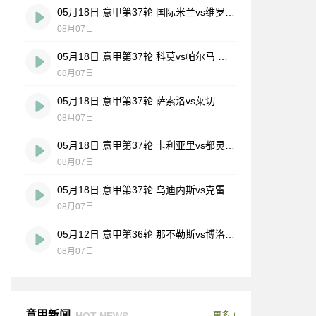
05月18日 意甲第37轮 国际米兰vs维罗纳 全场录像
08月07日
05月18日 意甲第37轮 科莫vs帕尔马 全场录像
08月07日
05月18日 意甲第37轮 萨索洛vs莱切 全场录像
08月07日
05月18日 意甲第37轮 卡利亚里vs都灵 全场录像
08月07日
05月18日 意甲第37轮 乌迪内斯vs克雷莫内塞 全场录像
08月07日
05月12日 意甲第36轮 那不勒斯vs博洛尼亚 全场录像
08月07日
意甲新闻
HOT NEWS
更多 +