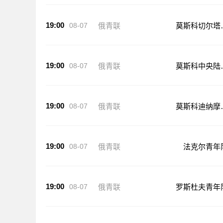
19:00
08-07
俄青联
莫斯科切尔塔
沃青年队
19:00
08-07
俄青联
莫斯科中央陆
青年队
19:00
08-07
俄青联
莫斯科迪纳摩
年队
19:00
08-07
俄青联
法克尔青年
19:00
08-07
俄青联
罗斯杜夫青年