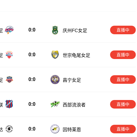
0:0
直播中
足
庆州FC女足
0:0
直播中
足
世宗龟尾女足
0:0
直播中
足
昌宁女足
0:0
直播中
联
西部流浪者
0:0
直播中
达
因特莱恩