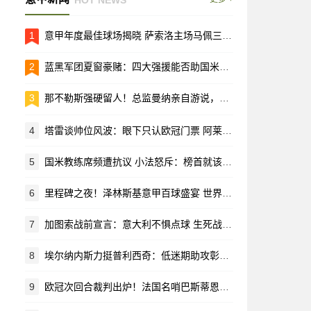
1
意甲年度最佳球场揭晓 萨索洛主场马佩三色城荣耀加冕
2
蓝黑军团夏窗豪赌：四大强援能否助国米重返欧洲之巅？
3
那不勒斯强硬留人！总监曼纳亲自游说，马林放弃黄潜回归母队
4
塔雷谈帅位风波：眼下只认欧冠门票 阿莱格里仍是长期计划核心
5
国米教练席频遭抗议 小法怒斥：榜首就该有榜首的样
6
里程碑之夜！泽林斯基意甲百球盛宴 世界波助攻恰20闪耀梅阿查
7
加图索战前宣言：意大利不惧点球 生死战就要拼个痛快！
8
埃尔纳内斯力挺普利西奇：低迷期助攻彰显价值 首发位置该留给他
9
欧冠次回合裁判出炉！法国名哨巴斯蒂恩执哨拜仁战亚特兰大