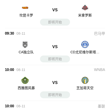
VS
坎昆卡罗
米拿罗斯
即将开始
09:30
08-11
巴马甲
VS
CA独立队
CD尤尼维尔斯塔里
奥
即将开始
10:00
WNBA
08-11
VS
西雅图风暴
芝加哥天空
即将开始
10:00
08-11
墨联