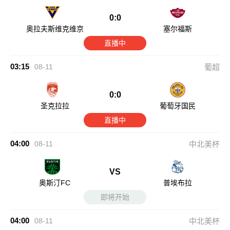
0:0
奥拉夫斯维克维京
塞尔福斯
直播中
03:15
08-11
葡超
0:0
圣克拉拉
葡萄牙国民
直播中
04:00
08-11
中北美杯
VS
奥斯汀FC
普埃布拉
即将开始
04:00
08-11
中北美杯