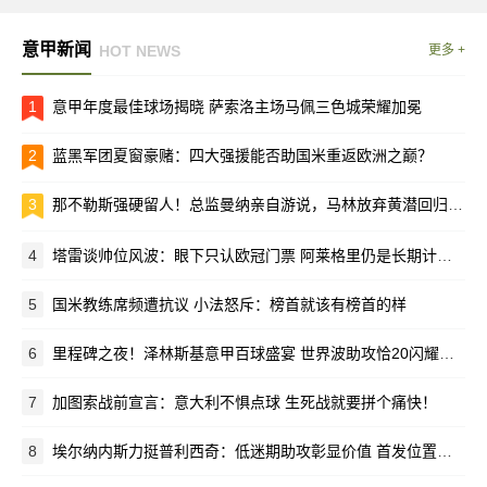
意甲新闻
HOT NEWS
更多 +
1
意甲年度最佳球场揭晓 萨索洛主场马佩三色城荣耀加冕
2
蓝黑军团夏窗豪赌：四大强援能否助国米重返欧洲之巅？
3
那不勒斯强硬留人！总监曼纳亲自游说，马林放弃黄潜回归母队
4
塔雷谈帅位风波：眼下只认欧冠门票 阿莱格里仍是长期计划核心
5
国米教练席频遭抗议 小法怒斥：榜首就该有榜首的样
6
里程碑之夜！泽林斯基意甲百球盛宴 世界波助攻恰20闪耀梅阿查
7
加图索战前宣言：意大利不惧点球 生死战就要拼个痛快！
8
埃尔纳内斯力挺普利西奇：低迷期助攻彰显价值 首发位置该留给他