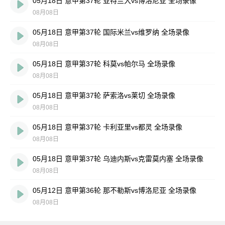
05月18日 意甲第37轮 亚特兰大vs博洛尼亚 全场录像
08月08日
05月18日 意甲第37轮 国际米兰vs维罗纳 全场录像
08月08日
05月18日 意甲第37轮 科莫vs帕尔马 全场录像
08月08日
05月18日 意甲第37轮 萨索洛vs莱切 全场录像
08月08日
05月18日 意甲第37轮 卡利亚里vs都灵 全场录像
08月08日
05月18日 意甲第37轮 乌迪内斯vs克雷莫内塞 全场录像
08月08日
05月12日 意甲第36轮 那不勒斯vs博洛尼亚 全场录像
08月08日