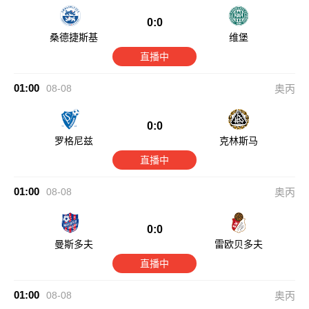
0:0
桑德捷斯基
维堡
直播中
01:00
08-08
奥丙
0:0
罗格尼兹
克林斯马
直播中
01:00
08-08
奥丙
0:0
曼斯多夫
雷欧贝多夫
直播中
01:00
08-08
奥丙