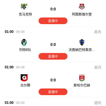
0:0
克马克特
阿图斯维尔登
直播中
01:00
08-08
奥丙
0:0
列特B队
沃图纳巴特莱昂费
尔登
直播中
01:00
08-08
奥丙
0:0
古尔腾
斯哈尔巴赫
直播中
01:00
08-08
德丙